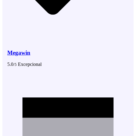
Megawin
5.0
Excepcional
/5