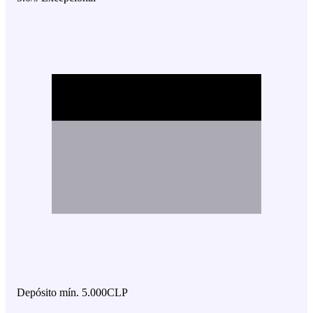
Depósito mín. 5.000CLP