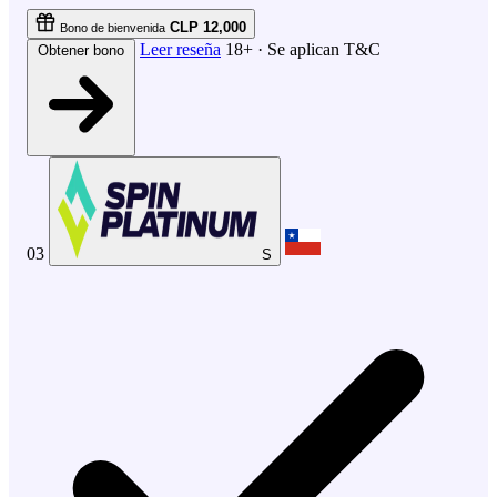
CLP 12,000
Bono de bienvenida
Leer reseña
18+ · Se aplican T&C
Obtener bono
03
S