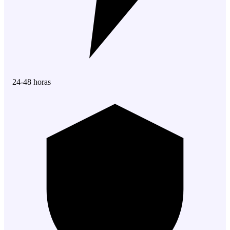
24-48 horas