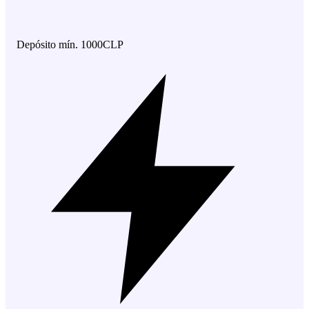
Depósito mín. 1000CLP