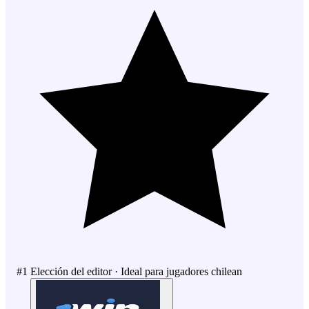
#1 Elección del editor · Ideal para jugadores chilean