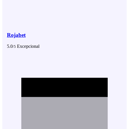
Rojabet
5.0
Excepcional
/5