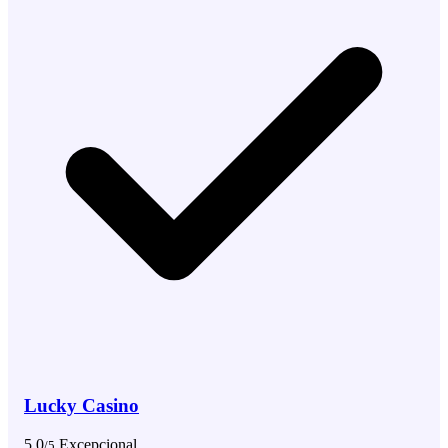
Lucky Casino
5.0
Excepcional
/5