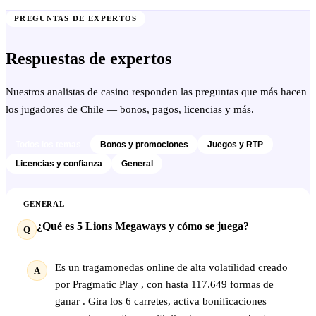
PREGUNTAS DE EXPERTOS
Respuestas de expertos
Nuestros analistas de casino responden las preguntas que más hacen
los jugadores de Chile — bonos, pagos, licencias y más.
Todos los temas
Bonos y promociones
Juegos y RTP
Licencias y confianza
General
GENERAL
¿Qué es 5 Lions Megaways y cómo se juega?
Q
Es un tragamonedas online de alta volatilidad creado
A
por Pragmatic Play , con hasta 117.649 formas de
ganar . Gira los 6 carretes, activa bonificaciones