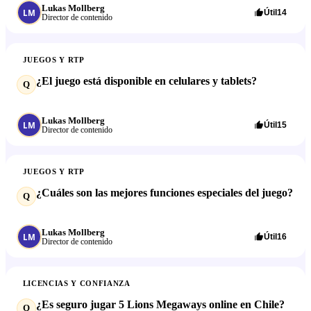
Lukas Mollberg
Útil
14
Director de contenido
JUEGOS Y RTP
¿El juego está disponible en celulares y tablets?
Q
Lukas Mollberg
Útil
15
Director de contenido
JUEGOS Y RTP
¿Cuáles son las mejores funciones especiales del juego?
Q
Lukas Mollberg
Útil
16
Director de contenido
LICENCIAS Y CONFIANZA
¿Es seguro jugar 5 Lions Megaways online en Chile?
Q