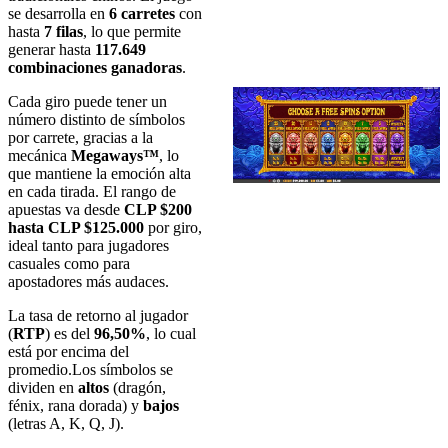
se desarrolla en
6 carretes
con
hasta
7 filas
, lo que permite
generar hasta
117.649
combinaciones ganadoras
.
Cada giro puede tener un
número distinto de símbolos
por carrete, gracias a la
mecánica
Megaways™
, lo
que mantiene la emoción alta
en cada tirada. El rango de
apuestas va desde
CLP $200
hasta CLP $125.000
por giro,
ideal tanto para jugadores
casuales como para
apostadores más audaces.
La tasa de retorno al jugador
(
RTP
) es del
96,50%
, lo cual
está por encima del
promedio.Los símbolos se
dividen en
altos
(dragón,
fénix, rana dorada) y
bajos
(letras A, K, Q, J).