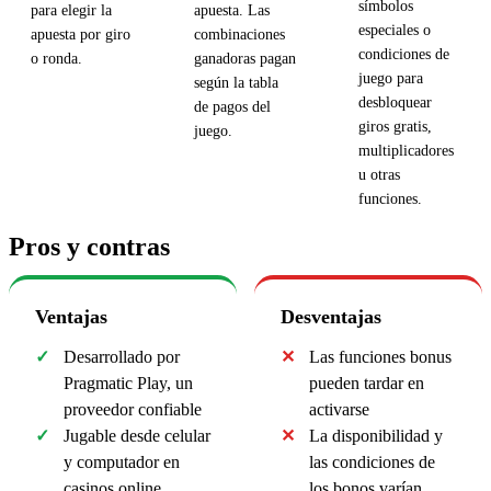
símbolos
para elegir la
apuesta. Las
especiales o
apuesta por giro
combinaciones
condiciones de
o ronda.
ganadoras pagan
juego para
según la tabla
desbloquear
de pagos del
giros gratis,
juego.
multiplicadores
u otras
funciones.
Pros y contras
Ventajas
Desventajas
Desarrollado por
Las funciones bonus
Pragmatic Play, un
pueden tardar en
proveedor confiable
activarse
Jugable desde celular
La disponibilidad y
y computador en
las condiciones de
casinos online
los bonos varían