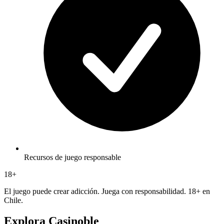
Recursos de juego responsable
18+
El juego puede crear adicción. Juega con responsabilidad. 18+ en
Chile.
Explora Casinoble