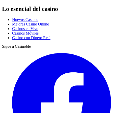
Lo esencial del casino
Nuevos Casinos
Mejores Casino Online
Casinos en Vivo
Casinos Móviles
Casino con Dinero Real
Sigue a Casinoble