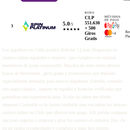
BONO
CLP
MÉTODOS
DE PAGO
551.630
5.0
/5
3
+ 500
★★★★★
Res
Giros
+4
Pl
Gratis
Los jugadores en Chile pueden disfrutar 5 Lions Megaways en
casinos online regulados y seguros , que cumplen con estrictas
normativas de juego responsable. Muchos de estos sitios ofrecen
bonos de bienvenida , giros gratis y promociones por depósito
especialmente pensadas para nuevos jugadores. Además, contarás
con pagos rápidos , soporte en español y licencias verificadas que
garantizan una experiencia justa. Si aún no sabes por dónde
empezar, Casinoble es tu fuente confiable para encontrar los mejores
casinos online en Chile que ofrecen este juego. Allí podrás comparar
opciones seguras y empezar a girar los carretes en minutos. Haz clic
en un casino recomendado y comienza a jugar hoy mismo.