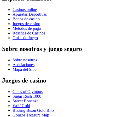
Casinos online
Apuestas Deportivas
Bonos de casino
Juegos de casino
Métodos de pago
Reseñas de Casinos
Guías de Juego
Sobre nosotros y juego seguro
Sobre nosotros
Asociaciones
Mapa del Sitio
Juegos de casino
Gates of Olympus
Sugar Rush 1000
Sweet Bonanza
Wolf Gold
Blazing Bison Gold Blitz
Gonzos Treasure Map