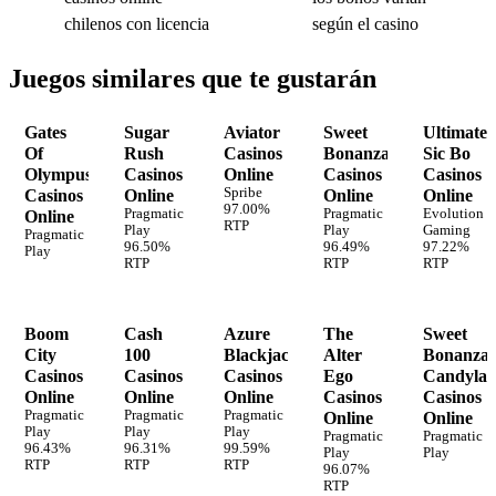
chilenos con licencia
según el casino
Juegos similares que te gustarán
Gates
Sugar
Aviator
Sweet
Ultimate
Of
Rush
Casinos
Bonanza
Sic Bo
Olympus
Casinos
Online
Casinos
Casinos
Spribe
Casinos
Online
Online
Online
97.00%
Pragmatic
Pragmatic
Evolution
Online
RTP
Play
Play
Gaming
Pragmatic
96.50%
96.49%
97.22%
Play
RTP
RTP
RTP
Boom
Cash
Azure
The
Sweet
City
100
Blackjack
Alter
Bonanza
Casinos
Casinos
Casinos
Ego
Candyla
Online
Online
Online
Casinos
Casinos
Pragmatic
Pragmatic
Pragmatic
Online
Online
Play
Play
Play
Pragmatic
Pragmatic
96.43%
96.31%
99.59%
Play
Play
RTP
RTP
RTP
96.07%
RTP