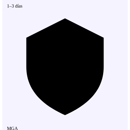
1–3 días
MGA