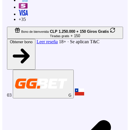
+35
CLP 1.250.000 + 150 Giros Gratis
Bono de bienvenida
+ 150
Tiradas gratis
Leer reseña
18+ · Se aplican T&C
Obtener bono
03
G