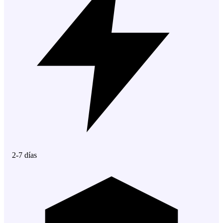
2-7 días