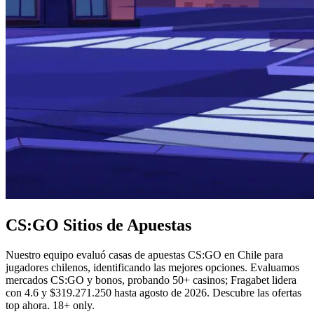
CS:GO Sitios de Apuestas
Nuestro equipo evaluó casas de apuestas CS:GO en Chile para
jugadores chilenos, identificando las mejores opciones. Evaluamos
mercados CS:GO y bonos, probando 50+ casinos; Fragabet lidera
con 4.6 y $319.271.250 hasta agosto de 2026. Descubre las ofertas
top ahora. 18+ only.