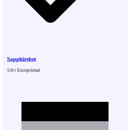
Sapphirebet
5.0
Excepcional
/5