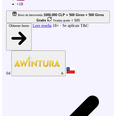
+18
1000,000 CLP + 500 Giros + 500 Giros
Bono de bienvenida
Gratis
+ 500
Tiradas gratis
Leer reseña
18+ · Se aplican T&C
Obtener bono
04
A