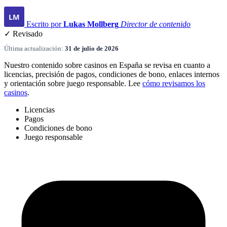
Escrito por
Lukas Mollberg
Director de contenido
✓
Revisado
Última actualización:
31 de julio de 2026
Nuestro contenido sobre casinos en España se revisa en cuanto a
licencias, precisión de pagos, condiciones de bono, enlaces internos
y orientación sobre juego responsable. Lee
cómo revisamos los
casinos
.
Licencias
Pagos
Condiciones de bono
Juego responsable