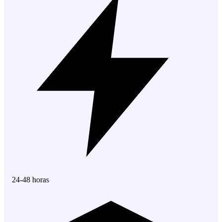
24-48 horas