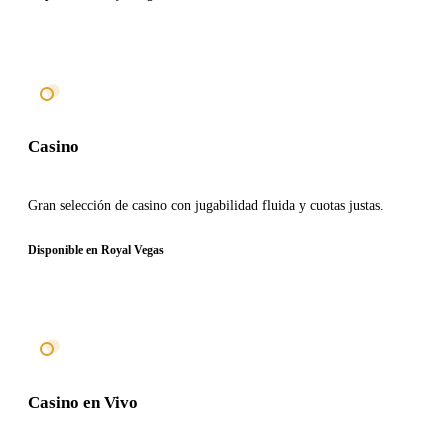
Casino
Gran selección de casino con jugabilidad fluida y cuotas justas.
Disponible en Royal Vegas
Casino en Vivo