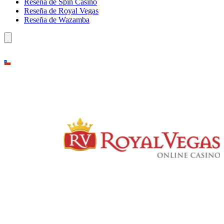
Reseña de Spin Casino
Reseña de Royal Vegas
Reseña de Wazamba
Inicio
/
Casinos online
/
Royal Vegas
Chile · Reseña de casino
Reseña de Royal Vegas