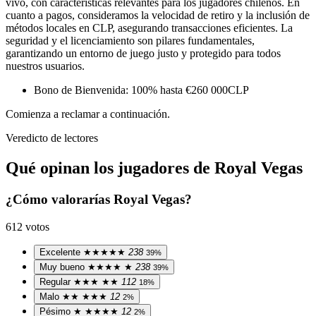
vivo, con características relevantes para los jugadores chilenos. En
cuanto a pagos, consideramos la velocidad de retiro y la inclusión de
métodos locales en CLP, asegurando transacciones eficientes. La
seguridad y el licenciamiento son pilares fundamentales,
garantizando un entorno de juego justo y protegido para todos
nuestros usuarios.
Bono de Bienvenida: 100% hasta €260 000CLP
Comienza a reclamar a continuación.
Veredicto de lectores
Qué opinan los jugadores de Royal Vegas
¿Cómo valorarías Royal Vegas?
612 votos
Excelente
★★★★★
238
39%
Muy bueno
★★★★
★
238
39%
Regular
★★★
★★
112
18%
Malo
★★
★★★
12
2%
Pésimo
★
★★★★
12
2%