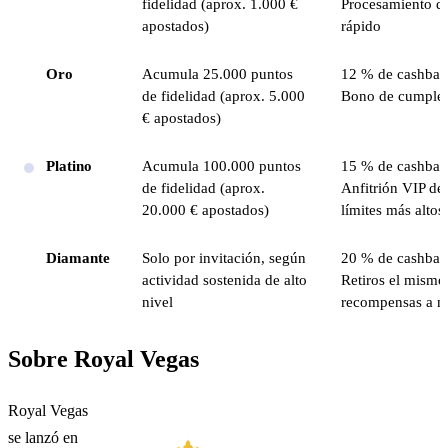
fidelidad (aprox. 1.000 €
Procesamiento de
apostados)
rápido
Oro
Acumula 25.000 puntos
12 % de cashbac
de fidelidad (aprox. 5.000
Bono de cumple
€ apostados)
Platino
Acumula 100.000 puntos
15 % de cashbac
de fidelidad (aprox.
Anfitrión VIP de
20.000 € apostados)
límites más altos
Diamante
Solo por invitación, según
20 % de cashbac
actividad sostenida de alto
Retiros el mismo
nivel
recompensas a m
Sobre Royal Vegas
Royal Vegas
se lanzó en