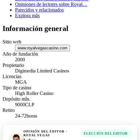
Opiniones de lectores sobre Royal…
Parecidos y relacionados
Explora más
Información general
Sitio web
www.royalvegascasino.com
Año de fundación
2000
Propietario
Digimedia Limited Casinos
Licencias
MGA
Tipo de casino
High Roller Casino
Depósito mín.
9000CLP
Retiro
24-72horas
OPINIÓN DEL EDITOR ·
ELECCIÓN DEL EDITOR
ROYAL VEGAS