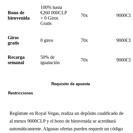
100% hasta
Bono de
€260 000CLP
70x
9000CL
bienvenida
+ 0 Giros
Gratis
Giros
0 giros
70x
9000CL
gratis
Recarga
50% de
70x
9000CL
semanal
igualación
Cómo reclamarlo
Requisito de apuesta
Restricciones
Regístrate en Royal Vegas, realiza un depósito cualificado de
al menos 9000CLP y el bono de bienvenida se acreditará
automáticamente. Algunas ofertas pueden requerir un código