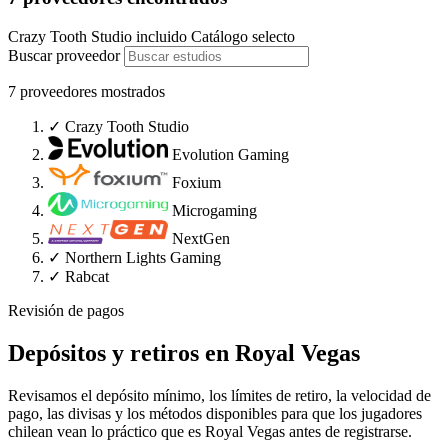
Crazy Tooth Studio incluido
Catálogo selecto
Buscar proveedor
7 proveedores mostrados
✓
Crazy Tooth Studio
Evolution Gaming
Foxium
Microgaming
NextGen
✓
Northern Lights Gaming
✓
Rabcat
Revisión de pagos
Depósitos y retiros en Royal Vegas
Revisamos el depósito mínimo, los límites de retiro, la velocidad de
pago, las divisas y los métodos disponibles para que los jugadores
chilean vean lo práctico que es Royal Vegas antes de registrarse.