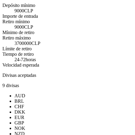
Depósito mínimo
9000CLP
Importe de entrada
Retiro mínimo
9000CLP
Mínimo de retiro
Retiro máximo
3700000CLP
Límite de retiro
Tiempo de retiro
24-72horas
Velocidad esperada
Divisas aceptadas
9 divisas
AUD
BRL
CHF
DKK
EUR
GBP
NOK
NZD