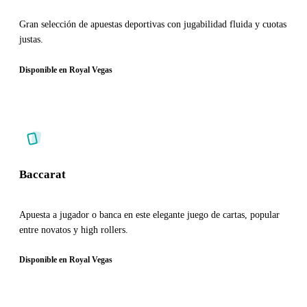
Gran selección de apuestas deportivas con jugabilidad fluida y cuotas
justas.
Disponible en Royal Vegas
Baccarat
Apuesta a jugador o banca en este elegante juego de cartas, popular
entre novatos y high rollers.
Disponible en Royal Vegas