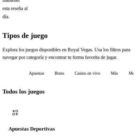
mantener
esta reseña al
día.
Tipos de juego
Explora los juegos disponibles en Royal Vegas. Usa los filtros para
navegar por categoría y encontrar tu forma favorita de jugar.
Todos
Apuestas
Botes
Casino en vivo
Más
Mesa
Todos los juegos
Apuestas Deportivas