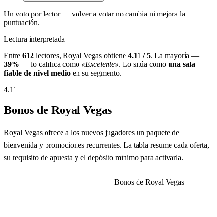
Un voto por lector — volver a votar no cambia ni mejora la
puntuación.
Lectura interpretada
Entre
612
lectores, Royal Vegas obtiene
4.11 / 5
. La mayoría —
39%
— lo califica como
«Excelente»
. Lo sitúa como
una sala
fiable de nivel medio
en su segmento.
4.11
Bonos de Royal Vegas
Royal Vegas ofrece a los nuevos jugadores un paquete de
bienvenida y promociones recurrentes. La tabla resume cada oferta,
su requisito de apuesta y el depósito mínimo para activarla.
Bonos de Royal Vegas
REQUISITO
DEPÓSI
OFERTA
DETALLES
DE
MÍN.
APUESTA