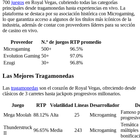
700
juegos
en Royal Vegas, cubriendo todas las categorías
principales desde tragamonedas hasta experiencias en vivo. La
plataforma se destaca por su asociación histórica con Microgaming,
lo que garantiza acceso a algunos de los títulos más icónicos de la
industria, además de contar con proveedores líderes para su sección
de casino en vivo.
Proveedor
N.º de juegos
RTP promedio
Microgaming
500+
96.5%
Evolution Gaming
50+
97.0%
Ezugi
30+
96.8%
Las Mejores Tragamonedas
Las
tragamonedas
son el corazón de Royal Vegas, ofreciendo desde
clásicos de 3 carretes hasta jackpots progresivos millonarios.
Juego
RTP
Volatilidad
Líneas
Desarrollador
De
Famoso po
Mega Moolah
88.12%
Alta
25
Microgaming
progresiv
Temática 
Thunderstruck
96.65%
Media
243
Microgaming
múltiples
II
bonificac