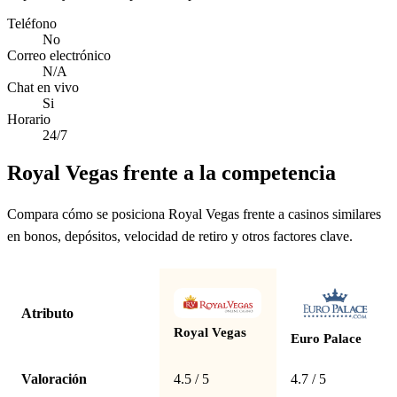
Teléfono
No
Correo electrónico
N/A
Chat en vivo
Si
Horario
24/7
Royal Vegas frente a la competencia
Compara cómo se posiciona Royal Vegas frente a casinos similares
en bonos, depósitos, velocidad de retiro y otros factores clave.
Atributo
Royal Vegas
Euro Palace
Valoración
4.5 / 5
4.7 / 5