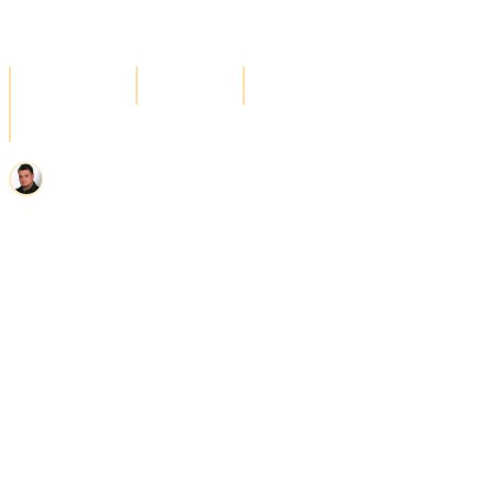
4.5
★★★★★
/5
DEPÓSITO MÍN.
RETIRO
REQUISITO DE APUESTA
9000CLP
24-72horas
70x
FUNDADO
2000
Revisado por
Lukas
· Especialista en casino en vivo y apuestas · Chile ·
Actualizado July
2026
BONO DE BIENVENIDA
100% hasta €260 000CLP + 0 Giros
Gratis
Visitar casino
18+ · Solo nuevos clientes ·
Se aplican T&C