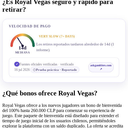
¿Es Royal Vegas seguro y rápido para
retirar?
VELOCIDAD DE PAGO
VERY SLOW (7+ DAYS)
Los retiros reportados tardaron alrededor de 14d (1
14d
informe).
MEDIANA
✓
Fuentes oficiales verificadas · verificado
askgamblers.com
↗
16 jul 2026
Prueba práctica · Reportado
¿Qué bonos ofrece Royal Vegas?
Royal Vegas ofrece a los nuevos jugadores un bono de bienvenida
del 100% hasta 260.000 CLP para comenzar su experiencia de
juego. Este paquete de bienvenida está diseñado para extender el
tiempo de juego inicial de los usuarios chilenos, permitiéndoles
explorar la plataforma con un saldo duplicado. La oferta se acredita