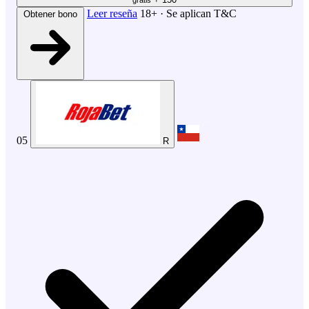
Leer reseña
18+ · Se aplican T&C
Obtener bono
05
R