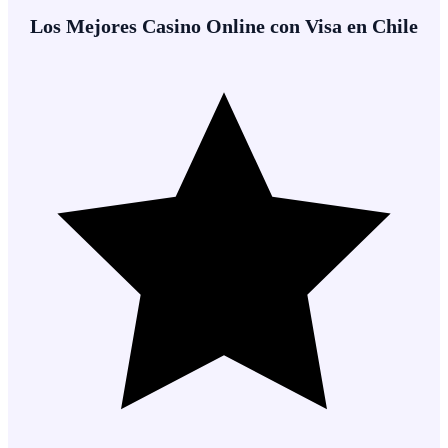
Los Mejores Casino Online con Visa en Chile