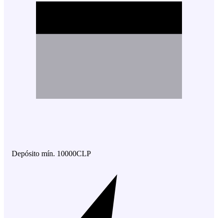
Depósito mín. 10000CLP