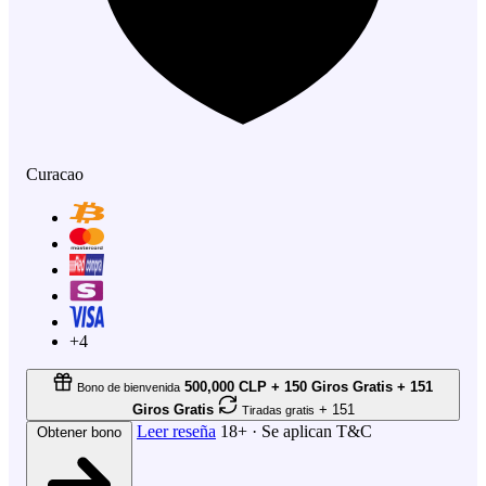
Curacao
+4
500,000 CLP + 150 Giros Gratis + 151
Bono de bienvenida
Giros Gratis
+ 151
Tiradas gratis
Leer reseña
18+ · Se aplican T&C
Obtener bono