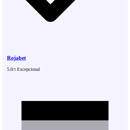
Rojabet
5.0
Excepcional
/5