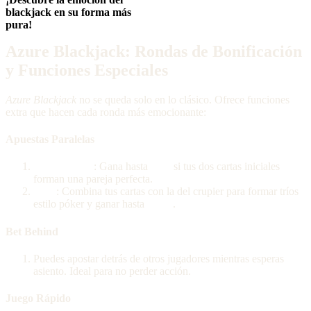
blackjack en su forma más
pura!
Azure Blackjack: Rondas de Bonificación
y Funciones Especiales
Azure Blackjack
no se queda solo en lo clásico. Ofrece funciones
extra que hacen cada ronda más emocionante:
Apuestas Paralelas
Perfect Pairs
: Gana hasta
25:1
si tus dos cartas iniciales
forman una pareja perfecta.
21+3
: Combina tus cartas con la del crupier para formar tríos
estilo póker y ganar hasta
100:1
.
Bet Behind
Puedes apostar detrás de otros jugadores mientras esperas
asiento. Ideal para no perder acción.
Juego Rápido