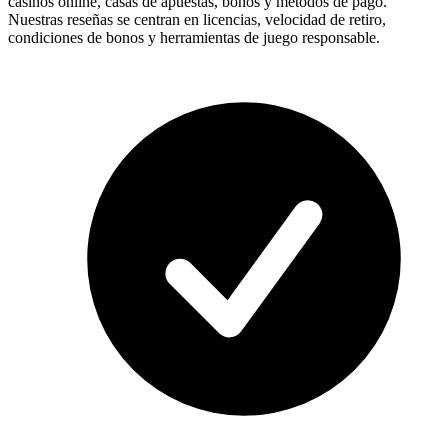
casinos online, casas de apuestas, bonos y métodos de pago.
Nuestras reseñas se centran en licencias, velocidad de retiro,
condiciones de bonos y herramientas de juego responsable.