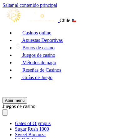
Saltar al contenido principal
Chile
Casinos online
Apuestas Deportivas
Bonos de casino
Juegos de casino
Métodos de pago
Reseñas de Casinos
Guías de Juego
Buscar
Abrir menú
Juegos de casino
Gates of Olympus
Sugar Rush 1000
Sweet Bonanza