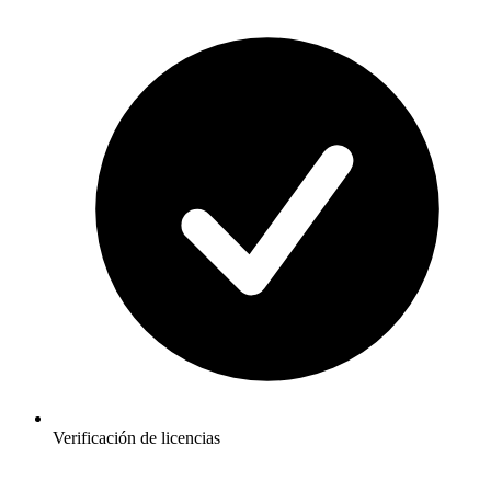
Verificación de licencias