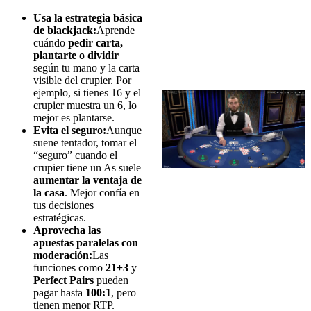
Usa la estrategia básica
de blackjack:
Aprende
cuándo
pedir carta,
plantarte o dividir
según tu mano y la carta
visible del crupier. Por
ejemplo, si tienes 16 y el
crupier muestra un 6, lo
mejor es plantarse.
Evita el seguro:
Aunque
suene tentador, tomar el
“seguro” cuando el
crupier tiene un As suele
aumentar la ventaja de
la casa
. Mejor confía en
tus decisiones
estratégicas.
Aprovecha las
apuestas paralelas con
moderación:
Las
funciones como
21+3
y
Perfect Pairs
pueden
pagar hasta
100:1
, pero
tienen menor RTP.