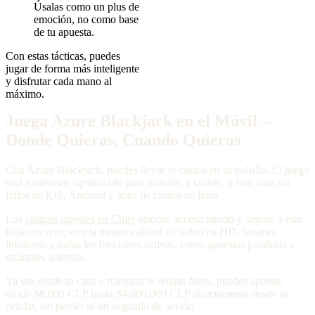
Úsalas como un plus de
emoción, no como base
de tu apuesta.
Con estas tácticas, puedes
jugar de forma más inteligente
y disfrutar cada mano al
máximo.
Juega Azure Blackjack en el Móvil –
Donde Quieras, Cuando Quieras
Con Azure Blackjack, puedes llevar el casino en tu bolsillo. El juego
está totalmente optimizado para móviles y tablets, y funciona sin
fallos en iOS, Android y apps de casino en línea.
Los
casinos móviles en Chile
ofrecen acceso rápido y seguro a este
título en vivo, con la misma calidad de video en HD, botones
intuitivos y todas las funciones activas, como apuestas paralelas y
múltiples asientos.
Ya sea desde tu casa o mientras te relajas fuera, puedes apostar
desde $8.000 CLP hasta $4.000.000 CLP directamente desde tu
celular, sin perder ni un segundo de acción.