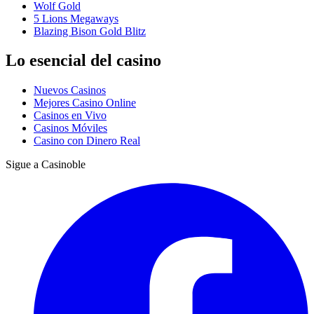
Wolf Gold
5 Lions Megaways
Blazing Bison Gold Blitz
Lo esencial del casino
Nuevos Casinos
Mejores Casino Online
Casinos en Vivo
Casinos Móviles
Casino con Dinero Real
Sigue a Casinoble