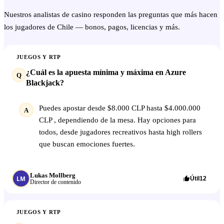
Nuestros analistas de casino responden las preguntas que más hacen
los jugadores de Chile — bonos, pagos, licencias y más.
JUEGOS Y RTP
¿Cuál es la apuesta mínima y máxima en Azure
Q
Blackjack?
Puedes apostar desde $8.000 CLP hasta $4.000.000
A
CLP , dependiendo de la mesa. Hay opciones para
todos, desde jugadores recreativos hasta high rollers
que buscan emociones fuertes.
Lukas Mollberg
Útil
12
Director de contenido
JUEGOS Y RTP