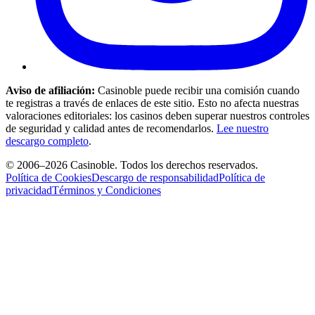
Aviso de afiliación:
Casinoble puede recibir una comisión cuando
te registras a través de enlaces de este sitio. Esto no afecta nuestras
valoraciones editoriales: los casinos deben superar nuestros controles
de seguridad y calidad antes de recomendarlos.
Lee nuestro
descargo completo
.
© 2006–2026 Casinoble. Todos los derechos reservados.
Política de Cookies
Descargo de responsabilidad
Política de
privacidad
Términos y Condiciones