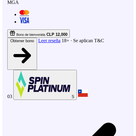
MGA
CLP 12,000
Bono de bienvenida
Leer reseña
18+ · Se aplican T&C
Obtener bono
03
S