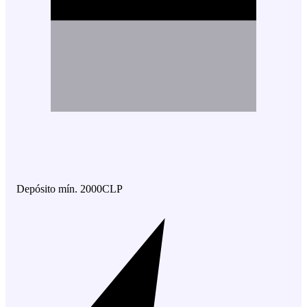
Depósito mín. 2000CLP