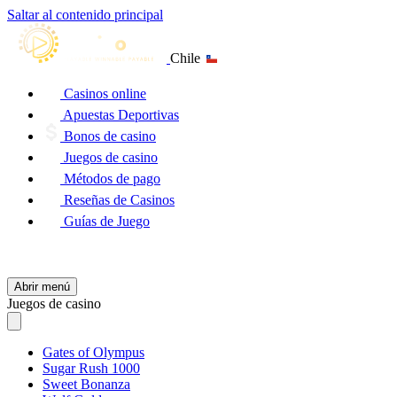
Saltar al contenido principal
Chile
Casinos online
Apuestas Deportivas
Bonos de casino
Juegos de casino
Métodos de pago
Reseñas de Casinos
Guías de Juego
Buscar
Abrir menú
Juegos de casino
Gates of Olympus
Sugar Rush 1000
Sweet Bonanza