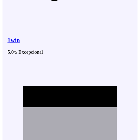
1win
5.0
Excepcional
/5