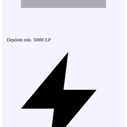
Depósito mín. 5000CLP