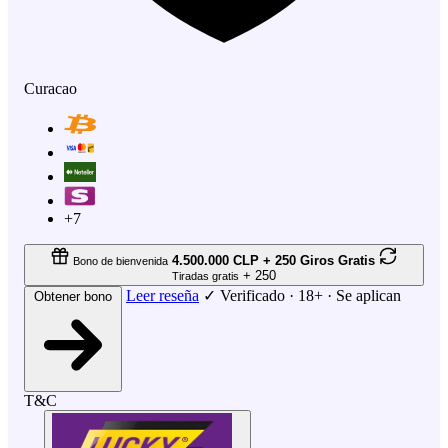
Curacao
+7
4.500.000 CLP + 250 Giros Gratis
Bono de bienvenida
+ 250
Tiradas gratis
Leer reseña
✓ Verificado
· 18+ · Se aplican
Obtener bono
T&C