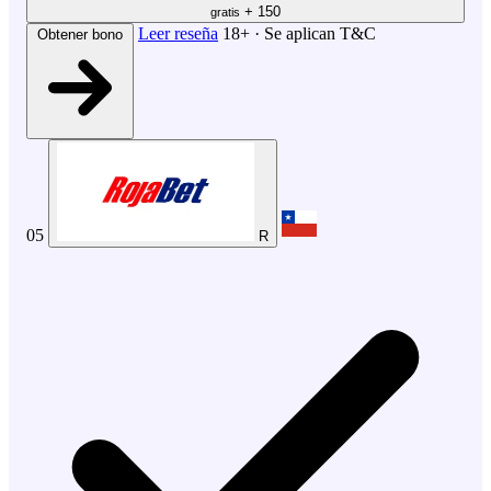
+ 150
gratis
Leer reseña
18+ · Se aplican T&C
Obtener bono
05
R