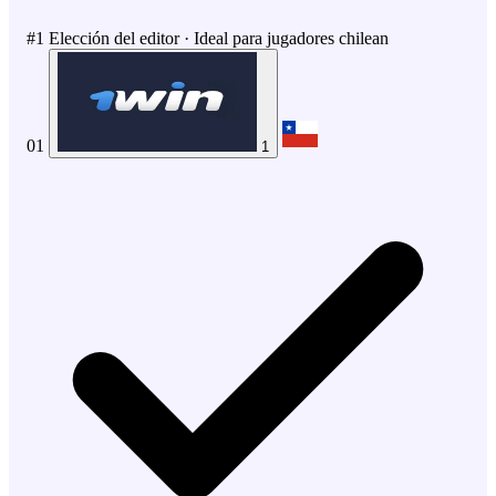
#1 Elección del editor · Ideal para jugadores chilean
01
1