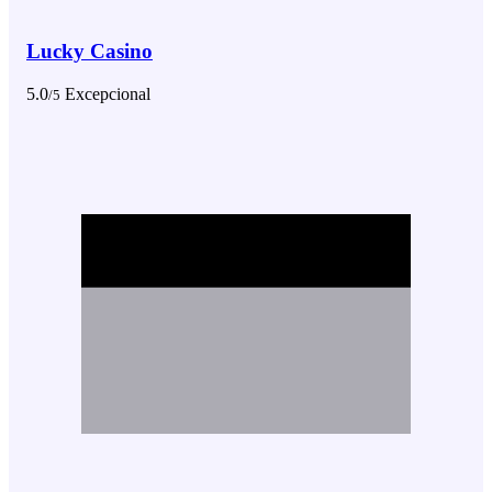
Lucky Casino
5.0
Excepcional
/5