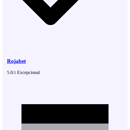
Rojabet
5.0
Excepcional
/5