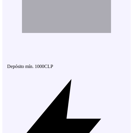
Depósito mín. 1000CLP