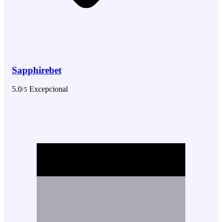
Sapphirebet
5.0
Excepcional
/5