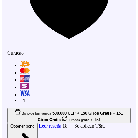
Curacao
+4
500,000 CLP + 150 Giros Gratis + 151
Bono de bienvenida
Giros Gratis
+ 151
Tiradas gratis
Leer reseña
18+ · Se aplican T&C
Obtener bono