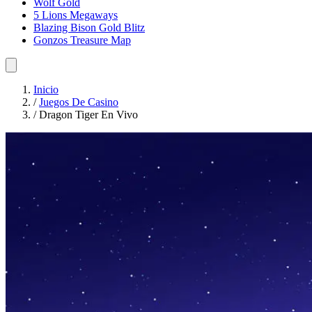
Wolf Gold
5 Lions Megaways
Blazing Bison Gold Blitz
Gonzos Treasure Map
Inicio
/
Juegos De Casino
/
Dragon Tiger En Vivo