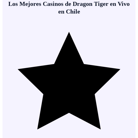
Los Mejores Casinos de Dragon Tiger en Vivo
en Chile