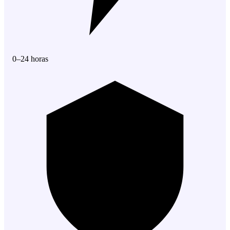
0–24 horas