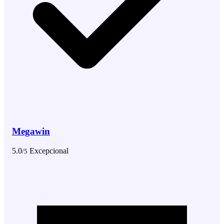
Megawin
5.0
Excepcional
/5