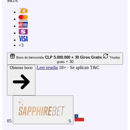
MGA
+3
CLP 5.000.000 + 30 Giros Gratis
Bono de bienvenida
Tiradas
+ 30
gratis
Leer reseña
18+ · Se aplican T&C
Obtener bono
05
S