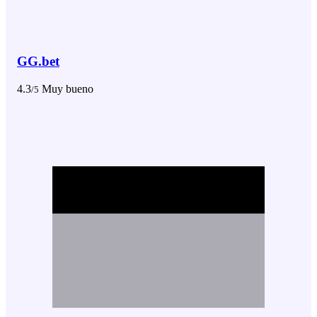
GG.bet
4.3
Muy bueno
/5