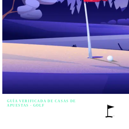
GUÍA VERIFICADA DE CASAS DE
APUESTAS · GOLF
Golf Sitios de Apuestas
Nuestro equipo evaluó Casas de Apuestas Golf en Chile