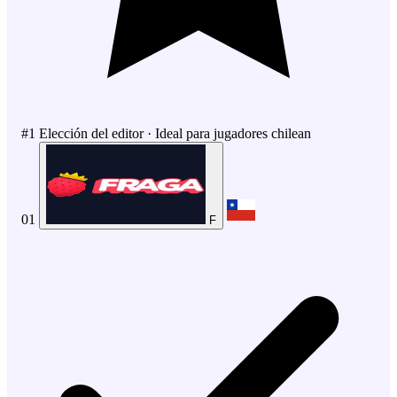
#1 Elección del editor · Ideal para jugadores chilean
01
F