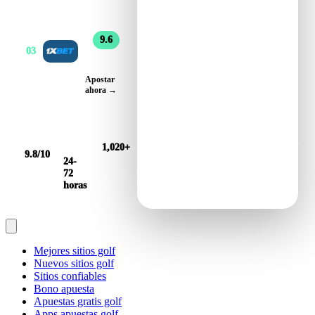
1xbet
and round props.
$1.250.000
+
9.6
150
Outrights
Each-way
03
Giros
Gratis
Top 10
Round leader
Apostar
ahora →
PROFUNDIDAD
MEJOR
EN
ÁNGULO
MEJOR
PAGO
MERCADOS
VIVO
PROMOCIONAL
PUNTUACIÓN
MÁS
1,020+
RÁPIDO
9.8/10
High
Major
24-
specials
72
horas
Mejores sitios golf
Nuevos sitios golf
Sitios confiables
Bono apuesta
Apuestas gratis golf
Apps apuestas golf