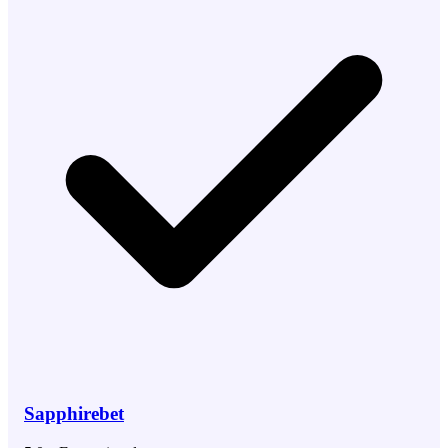
Sapphirebet