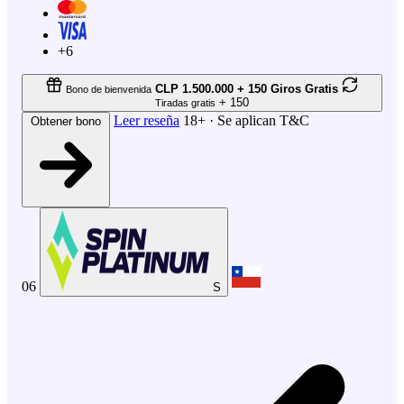
+6
CLP 1.500.000 + 150 Giros Gratis
Bono de bienvenida
+ 150
Tiradas gratis
Leer reseña
18+ · Se aplican T&C
Obtener bono
06
S