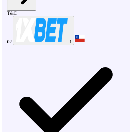
T&C
02
1