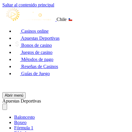
Saltar al contenido principal
Chile
Casinos online
Apuestas Deportivas
Bonos de casino
Juegos de casino
Métodos de pago
Reseñas de Casinos
Guías de Juego
Buscar
Abrir menú
Apuestas Deportivas
Baloncesto
Boxeo
Fórmula 1