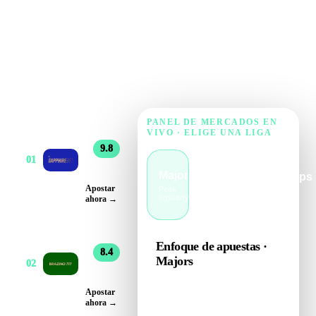
para jugadores, determinando la mejor opción. De 40+
casinos probados, Fragabet lidera con rating 4.6 en
agosto de 2026, ofreciendo mercados de golf y cuotas
competitivas. Verifica las mejores opciones de apuestas
de golf a continuación. 18+ solo. Juegue
responsablemente.
Sapphirebet
PANEL DE MERCADOS EN
VIVO · ELIGE UNA LIGA
$1.500.000
+
9.8
150
01
Giros
PGA
Majors
Matchups
Gratis
Tour
Apostar
Peak
Lower
Weekly
liquidity
ahora →
variance
board
Brazino777
100%
Enfoque de apuestas ·
+
8.4
0
Majors
02
Giros
Gratis
Major championships bring the
Apostar
widest outright boards, each-
ahora →
way terms, top finish markets,