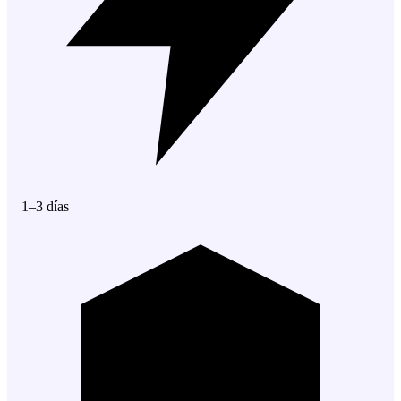
1–3 días