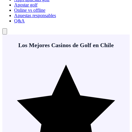
Apostar golf
Online vs offline
Apuestas responsables
Q&A
Los Mejores Casinos de Golf en Chile