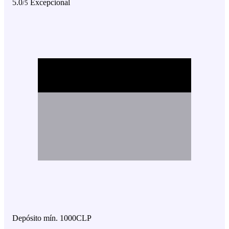
5.0
Excepcional
/5
Depósito mín. 1000CLP