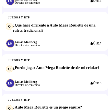
Útil
13
Director de contenido
JUEGOS Y RTP
¿Qué hace diferente a Auto Mega Roulette de una
Q
ruleta tradicional?
Lukas Mollberg
Útil
14
Director de contenido
JUEGOS Y RTP
¿Puedo jugar Auto Mega Roulette desde mi celular?
Q
Lukas Mollberg
Útil
15
Director de contenido
JUEGOS Y RTP
¿Auto Mega Roulette es un juego seguro?
Q