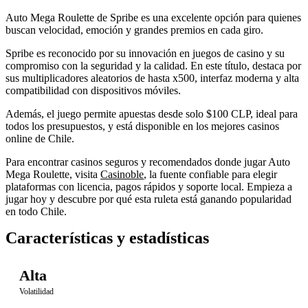
Auto Mega Roulette de Spribe es una excelente opción para quienes
buscan velocidad, emoción y grandes premios en cada giro.
Spribe es reconocido por su innovación en juegos de casino y su
compromiso con la seguridad y la calidad. En este título, destaca por
sus multiplicadores aleatorios de hasta x500, interfaz moderna y alta
compatibilidad con dispositivos móviles.
Además, el juego permite apuestas desde solo $100 CLP, ideal para
todos los presupuestos, y está disponible en los mejores casinos
online de Chile.
Para encontrar casinos seguros y recomendados donde jugar Auto
Mega Roulette, visita
Casinoble
, la fuente confiable para elegir
plataformas con licencia, pagos rápidos y soporte local. Empieza a
jugar hoy y descubre por qué esta ruleta está ganando popularidad
en todo Chile.
Características y estadísticas
Alta
Volatilidad