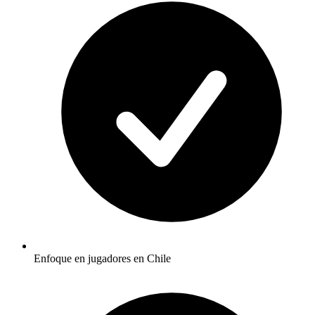
Enfoque en jugadores en Chile