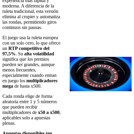
experiencia más rápida y
moderna. A diferencia de la
ruleta tradicional, esta versión
elimina al crupier y automatiza
las rondas, permitiendo giros
continuos sin pausas.
El juego usa la ruleta europea
con un solo cero, lo que ofrece
un
RTP competitivo del
97,5%
. Su
alta volatilidad
significa que los premios
pueden ser grandes, aunque
menos frecuentes,
especialmente cuando entran
en juego los
multiplicadores
mega
de hasta x500.
Cada ronda elige de forma
aleatoria entre 1 y 5 números
que pueden recibir
multiplicadores de
x50 a x500
,
aplicables solo a apuestas
plenas.
Apuestas disponibles (en