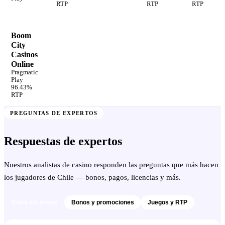
RTP
RTP
RTP
Boom
City
Casinos
Online
Pragmatic
Play
96.43%
RTP
PREGUNTAS DE EXPERTOS
Respuestas de expertos
Nuestros analistas de casino responden las preguntas que más hacen
los jugadores de Chile — bonos, pagos, licencias y más.
Todos los temas
Bonos y promociones
Juegos y RTP