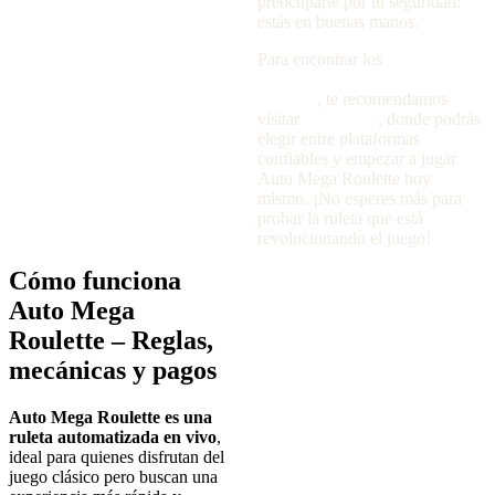
preocuparte por tu seguridad:
estás en buenas manos.
Para encontrar los
mejores
casinos certificados para
chilenos
, te recomendamos
visitar
Casinoble
, donde podrás
elegir entre plataformas
confiables y empezar a jugar
Auto Mega Roulette hoy
mismo. ¡No esperes más para
probar la ruleta que está
revolucionando el juego!
Cómo funciona
Auto Mega
Roulette – Reglas,
mecánicas y pagos
Auto Mega Roulette es una
ruleta automatizada en vivo
,
ideal para quienes disfrutan del
juego clásico pero buscan una