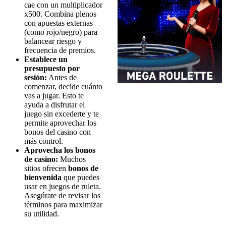
cae con un multiplicador
x500. Combina plenos
con apuestas externas
(como rojo/negro) para
balancear riesgo y
frecuencia de premios.
Establece un
presupuesto por
sesión:
Antes de
comenzar, decide cuánto
vas a jugar. Esto te
ayuda a disfrutar el
juego sin excederte y te
permite aprovechar los
bonos del casino con
más control.
Aprovecha los bonos
de casino:
Muchos
sitios ofrecen
bonos de
bienvenida
que puedes
usar en juegos de ruleta.
Asegúrate de revisar los
términos para maximizar
su utilidad.