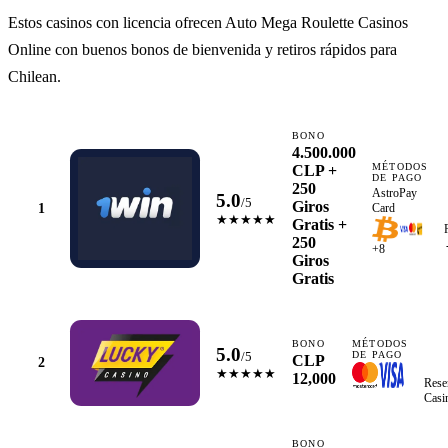
Estos casinos con licencia ofrecen Auto Mega Roulette Casinos
Online con buenos bonos de bienvenida y retiros rápidos para
Chilean.
BONO
4.500.000
MÉTODOS
CLP +
DE PAGO
250
AstroPay
5.0
/5
Giros
Card
1
★★★★★
Gratis +
250
+8
Giros
Gratis
MÉTODOS
BONO
5.0
DE PAGO
/5
CLP
2
★★★★★
12,000
Rese
Cas
BONO