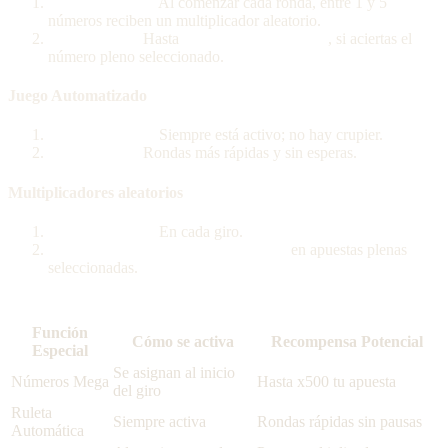
Cómo se activa:
Al comenzar cada ronda, entre 1 y 5
números reciben un multiplicador aleatorio.
Recompensa:
Hasta
x500 veces tu apuesta
, si aciertas el
número pleno seleccionado.
Juego Automatizado
Cómo se activa:
Siempre está activo; no hay crupier.
Recompensa:
Rondas más rápidas y sin esperas.
Multiplicadores aleatorios
Cómo se activa:
En cada giro.
Recompensa:
x50, x100, x250, x500
en apuestas plenas
seleccionadas.
Función
Cómo se activa
Recompensa Potencial
Especial
Se asignan al inicio
Números Mega
Hasta x500 tu apuesta
del giro
Ruleta
Siempre activa
Rondas rápidas sin pausas
Automática