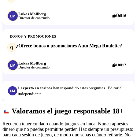
Lukas Mollberg
Útil
16
Director de contenido
BONOS Y PROMOCIONES
¿Ofrece bonos o promociones Auto Mega Roulette?
Q
Lukas Mollberg
Útil
17
Director de contenido
1 experto en casinos
han respondido estas preguntas · Editorial
independiente
Valoramos el juego responsable
18+
Recuerda tener cuidado cuando juegues en línea. Nunca apuestes
dinero que no puedas permitirte perder. Haz siempre un presupuesto
para cada sesión de juego, de modo que sepas cuándo retirarte. No