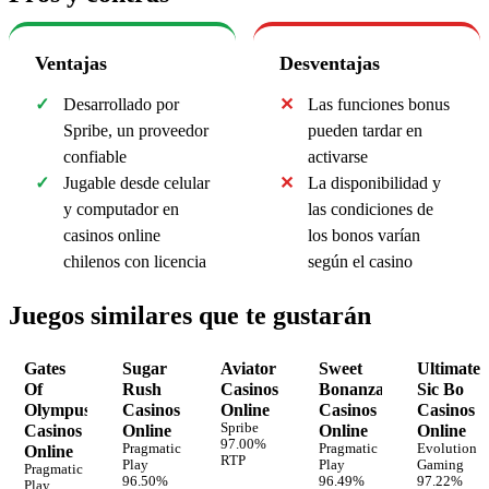
Ventajas
Desventajas
Desarrollado por
Las funciones bonus
Spribe, un proveedor
pueden tardar en
confiable
activarse
Jugable desde celular
La disponibilidad y
y computador en
las condiciones de
casinos online
los bonos varían
chilenos con licencia
según el casino
Juegos similares que te gustarán
Gates
Sugar
Aviator
Sweet
Ultimate
Of
Rush
Casinos
Bonanza
Sic Bo
Olympus
Casinos
Online
Casinos
Casinos
Spribe
Casinos
Online
Online
Online
97.00%
Pragmatic
Pragmatic
Evolution
Online
RTP
Play
Play
Gaming
Pragmatic
96.50%
96.49%
97.22%
Play