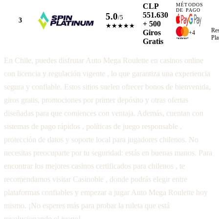
CLP
MÉTODOS
DE PAGO
551.630
5.0
/5
3
+ 500
★★★★★
Res
Giros
+4
Pl
Gratis
En Chile, puedes disfrutar Auto Mega Roulette en casinos online
con licencia y regulación vigente , lo que garantiza una experiencia
segura y confiable. Estos sitios suelen ofrecer bonos de bienvenida,
giros gratis, promociones por primer depósito y otras ofertas
diseñadas para que comiences con ventaja. Además, cuentan con
sistemas de pago rápidos , políticas de juego responsable ,
protección de datos y soporte local para jugadores chilenos. No
necesitas preocuparte por tu seguridad: estás en buenas manos. Para
encontrar los mejores casinos certificados para chilenos , te
recomendamos visitar Casinoble , donde podrás elegir entre
plataformas confiables y empezar a jugar Auto Mega Roulette hoy
mismo. ¡No esperes más para probar la ruleta que está
revolucionando el juego!