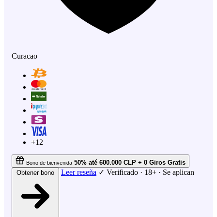
Curacao
+12
50% até 600.000 CLP + 0 Giros Gratis
Bono de bienvenida
Leer reseña
✓ Verificado
· 18+ · Se aplican
Obtener bono