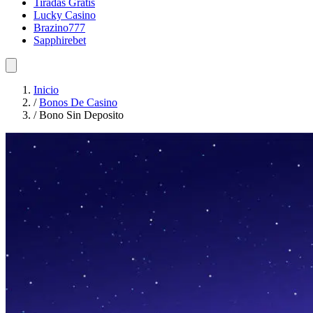
Tiradas Gratis
Lucky Casino
Brazino777
Sapphirebet
Inicio
/
Bonos De Casino
/
Bono Sin Deposito