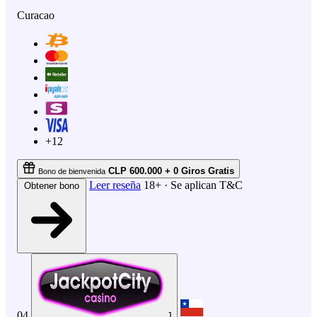
Curacao
+12
CLP 600.000 + 0 Giros Gratis
Bono de bienvenida
Leer reseña
18+ · Se aplican T&C
Obtener bono
04
J