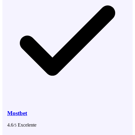
Mostbet
4.6
Excelente
/5