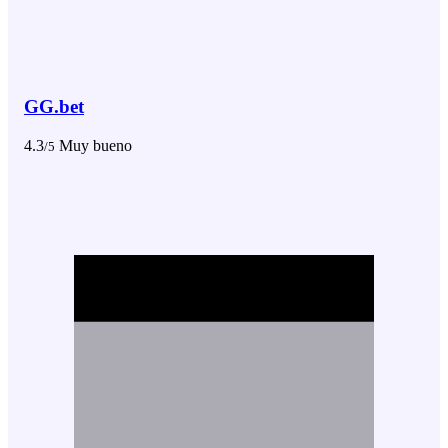
GG.bet
4.3
Muy bueno
/5