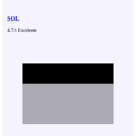
SOL
4.7
Excelente
/5