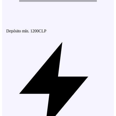
Depósito mín. 1200CLP