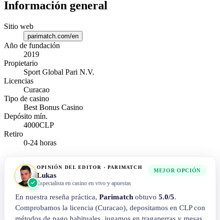
Información general
Sitio web
parimatch.com/en
Año de fundación
2019
Propietario
Sport Global Pari N.V.
Licencias
Curacao
Tipo de casino
Best Bonus Casino
Depósito mín.
4000CLP
Retiro
0-24 horas
OPINIÓN DEL EDITOR · PARIMATCH
MEJOR OPCIÓN
Lukas
Especialista en casino en vivo y apuestas
En nuestra reseña práctica,
Parimatch
obtuvo
5.0/5
.
Comprobamos la licencia (Curacao), depositamos en CLP con
métodos de pago habituales, jugamos en tragaperras y mesas