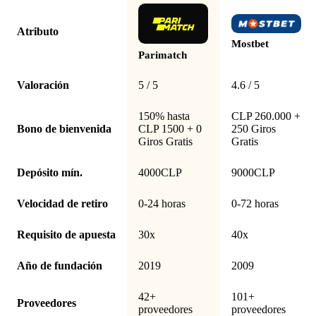
Atributo
Mostbet
Parimatch
Valoración
5 / 5
4.6 / 5
150% hasta
CLP 260.000 +
Bono de bienvenida
CLP 1500 + 0
250 Giros
Giros Gratis
Gratis
Depósito mín.
4000CLP
9000CLP
Velocidad de retiro
0-24 horas
0-72 horas
Requisito de apuesta
30x
40x
Año de fundación
2019
2009
42+
101+
Proveedores
proveedores
proveedores