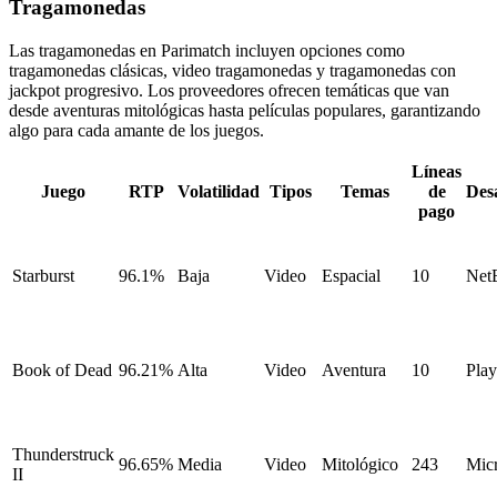
Tragamonedas
Las tragamonedas en Parimatch incluyen opciones como
tragamonedas clásicas, video tragamonedas y tragamonedas con
jackpot progresivo. Los proveedores ofrecen temáticas que van
desde aventuras mitológicas hasta películas populares, garantizando
algo para cada amante de los juegos.
Líneas
Juego
RTP
Volatilidad
Tipos
Temas
de
Des
pago
Starburst
96.1%
Baja
Video
Espacial
10
Net
Book of Dead
96.21%
Alta
Video
Aventura
10
Pla
Thunderstruck
96.65%
Media
Video
Mitológico
243
Mic
II