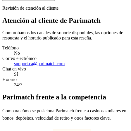
Revisión de atención al cliente
Atención al cliente de Parimatch
Comprobamos los canales de soporte disponibles, las opciones de
respuesta y el horario publicado para esta reseña.
Teléfono
No
Correo electrónico
support.ca@parimatch.com
Chat en vivo
Sí
Horario
24/7
Parimatch frente a la competencia
Compara cómo se posiciona Parimatch frente a casinos similares en
bonos, depósitos, velocidad de retiro y otros factores clave.