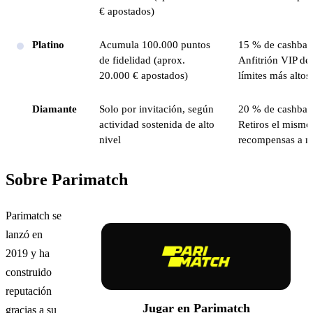
€ apostados)
Platino
Acumula 100.000 puntos
15 % de cashbac
de fidelidad (aprox.
Anfitrión VIP de
20.000 € apostados)
límites más altos
Diamante
Solo por invitación, según
20 % de cashbac
actividad sostenida de alto
Retiros el mismo
nivel
recompensas a m
Sobre Parimatch
Parimatch se
lanzó en
2019 y ha
construido
reputación
Jugar en Parimatch
gracias a su