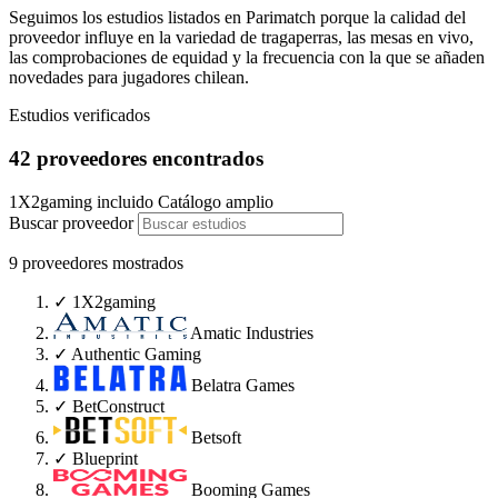
Seguimos los estudios listados en Parimatch porque la calidad del
proveedor influye en la variedad de tragaperras, las mesas en vivo,
las comprobaciones de equidad y la frecuencia con la que se añaden
novedades para jugadores chilean.
Estudios verificados
42 proveedores encontrados
1X2gaming incluido
Catálogo amplio
Buscar proveedor
9 proveedores mostrados
✓
1X2gaming
Amatic Industries
✓
Authentic Gaming
Belatra Games
✓
BetConstruct
Betsoft
✓
Blueprint
Booming Games