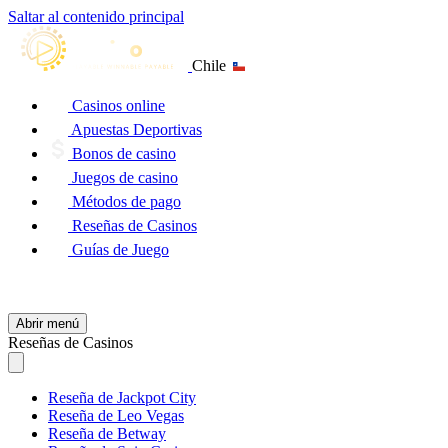
Saltar al contenido principal
Chile
Casinos online
Apuestas Deportivas
Bonos de casino
Juegos de casino
Métodos de pago
Reseñas de Casinos
Guías de Juego
Buscar
Abrir menú
Reseñas de Casinos
Reseña de Jackpot City
Reseña de Leo Vegas
Reseña de Betway