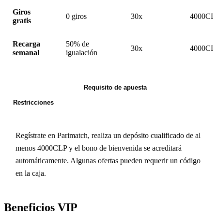
Giros
0 giros
30x
4000CL
gratis
Recarga
50% de
30x
4000CL
semanal
igualación
Cómo reclamarlo
Requisito de apuesta
Restricciones
Regístrate en Parimatch, realiza un depósito cualificado de al
menos 4000CLP y el bono de bienvenida se acreditará
automáticamente. Algunas ofertas pueden requerir un código
en la caja.
Beneficios VIP