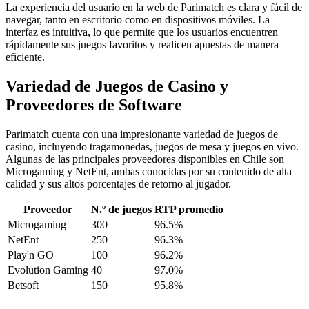
La experiencia del usuario en la web de Parimatch es clara y fácil de
navegar, tanto en escritorio como en dispositivos móviles. La
interfaz es intuitiva, lo que permite que los usuarios encuentren
rápidamente sus juegos favoritos y realicen apuestas de manera
eficiente.
Variedad de Juegos de Casino y
Proveedores de Software
Parimatch cuenta con una impresionante variedad de juegos de
casino, incluyendo tragamonedas, juegos de mesa y juegos en vivo.
Algunas de las principales proveedores disponibles en Chile son
Microgaming y NetEnt, ambas conocidas por su contenido de alta
calidad y sus altos porcentajes de retorno al jugador.
Proveedor
N.º de juegos
RTP promedio
Microgaming
300
96.5%
NetEnt
250
96.3%
Play'n GO
100
96.2%
Evolution Gaming
40
97.0%
Betsoft
150
95.8%