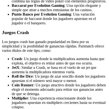
combina las reglas de video poker con elementos progresivos.
Baccarat por Evolution Gaming
: Una opción elegante y
simple que atrae a muchos entusiastas de los casinos.
Punto Banco por Evolution Gaming
: Una variación
popular de baccarat donde los jugadores apuestan en el
jugador o el banquero.
Juegos Crash
Los juegos crash han ganado popularidad en línea por su
simplicidad y la posibilidad de ganancias rápidas. Parimatch ofrece
varios títulos de este tipo, como:
Crash
: Un juego donde la multiplicadora aumenta hasta que
explota, el objetivo es retirar antes de que eso ocurra.
JetX
: Similar a Crash, se basa en el vuelo de un jet que
aumenta la multiplicadora mientras vuela.
Roll the Dice
: Un juego de azar sencillo donde los jugadores
apuestan si el número será mayor o menor.
Coin Runner
: Un juego atractivo donde los jugadores deben
elegir el momento adecuado para retirar sus ganancias antes
de que se detenga.
Multiplier
: Una experiencia emocionante donde los
jugadores apuestan en multipliers crecientes hasta su eventual
colapso.