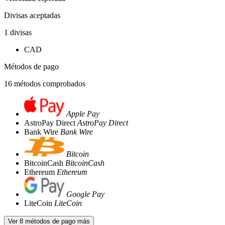
Divisas aceptadas
1 divisas
CAD
Métodos de pago
16 métodos comprobados
Apple Pay
AstroPay Direct
AstroPay Direct
Bank Wire
Bank Wire
Bitcoin
BitcoinCash
BitcoinCash
Ethereum
Ethereum
Google Pay
LiteCoin
LiteCoin
Ver 8 métodos de pago más