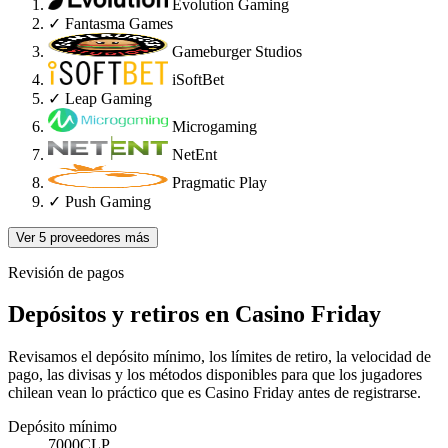
Evolution Gaming
✓
Fantasma Games
Gameburger Studios
iSoftBet
✓
Leap Gaming
Microgaming
NetEnt
Pragmatic Play
✓
Push Gaming
Ver 5 proveedores más
Revisión de pagos
Depósitos y retiros en Casino Friday
Revisamos el depósito mínimo, los límites de retiro, la velocidad de
pago, las divisas y los métodos disponibles para que los jugadores
chilean vean lo práctico que es Casino Friday antes de registrarse.
Depósito mínimo
7000CLP