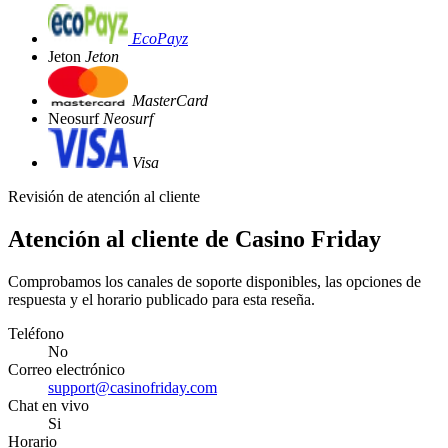
EcoPayz
Jeton
Jeton
MasterCard
Neosurf
Neosurf
Visa
Revisión de atención al cliente
Atención al cliente de Casino Friday
Comprobamos los canales de soporte disponibles, las opciones de
respuesta y el horario publicado para esta reseña.
Teléfono
No
Correo electrónico
support@casinofriday.com
Chat en vivo
Si
Horario