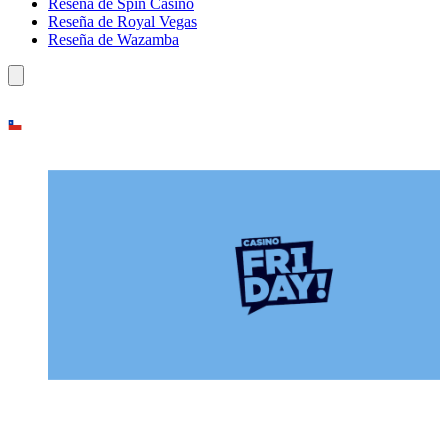
Reseña de Spin Casino
Reseña de Royal Vegas
Reseña de Wazamba
Inicio
/
Casinos online
/
Casino Friday
Chile · Reseña de casino
Reseña de Casino Friday