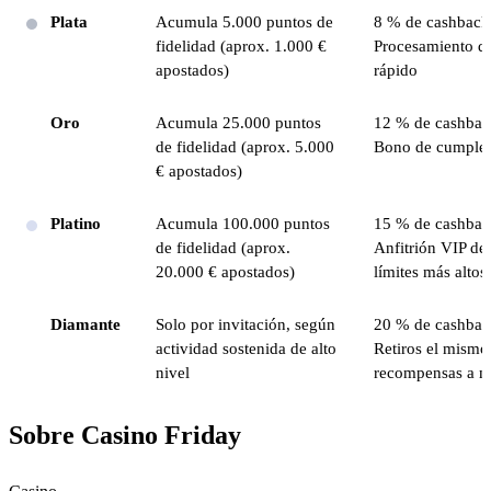
Plata
Acumula 5.000 puntos de
8 % de cashback
fidelidad (aprox. 1.000 €
Procesamiento de
apostados)
rápido
Oro
Acumula 25.000 puntos
12 % de cashbac
de fidelidad (aprox. 5.000
Bono de cumple
€ apostados)
Platino
Acumula 100.000 puntos
15 % de cashbac
de fidelidad (aprox.
Anfitrión VIP de
20.000 € apostados)
límites más altos
Diamante
Solo por invitación, según
20 % de cashbac
actividad sostenida de alto
Retiros el mismo
nivel
recompensas a m
Sobre Casino Friday