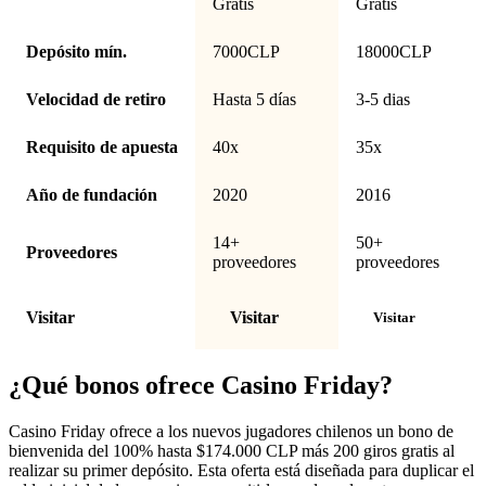
Gratis
Gratis
Depósito mín.
7000CLP
18000CLP
Velocidad de retiro
Hasta 5 días
3-5 dias
Requisito de apuesta
40x
35x
Año de fundación
2020
2016
14+
50+
Proveedores
proveedores
proveedores
Visitar
Visitar
Visitar
¿Qué bonos ofrece Casino Friday?
Casino Friday ofrece a los nuevos jugadores chilenos un bono de
bienvenida del 100% hasta $174.000 CLP más 200 giros gratis al
realizar su primer depósito. Esta oferta está diseñada para duplicar el