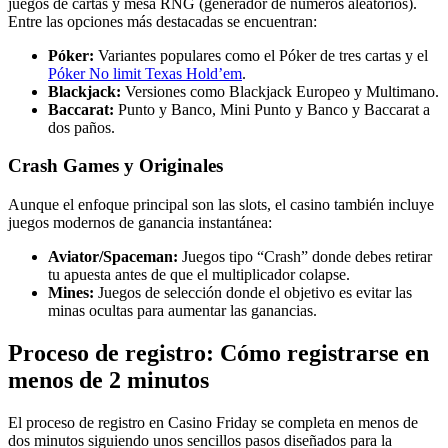
juegos de cartas y mesa RNG (generador de números aleatorios).
Entre las opciones más destacadas se encuentran:
Póker:
Variantes populares como el Póker de tres cartas y el
Póker No limit Texas Hold’em
.
Blackjack:
Versiones como Blackjack Europeo y Multimano.
Baccarat:
Punto y Banco, Mini Punto y Banco y Baccarat a
dos paños.
Crash Games y Originales
Aunque el enfoque principal son las slots, el casino también incluye
juegos modernos de ganancia instantánea:
Aviator/Spaceman:
Juegos tipo “Crash” donde debes retirar
tu apuesta antes de que el multiplicador colapse.
Mines:
Juegos de selección donde el objetivo es evitar las
minas ocultas para aumentar las ganancias.
Proceso de registro: Cómo registrarse en
menos de 2 minutos
El proceso de registro en Casino Friday se completa en menos de
dos minutos siguiendo unos sencillos pasos diseñados para la