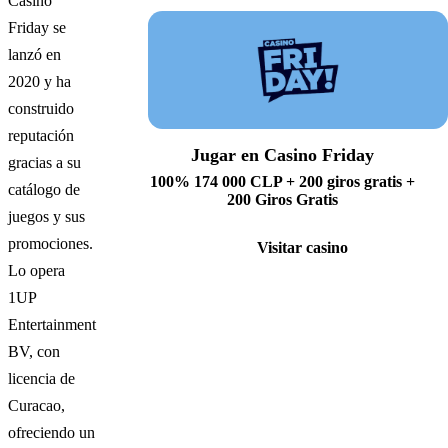
Casino
Friday se
lanzó en
2020 y ha
construido
reputación
Jugar en Casino Friday
gracias a su
100% 174 000 CLP + 200 giros gratis +
catálogo de
200 Giros Gratis
juegos y sus
promociones.
Visitar casino
Lo opera
1UP
Entertainment
BV, con
licencia de
Curacao,
ofreciendo un