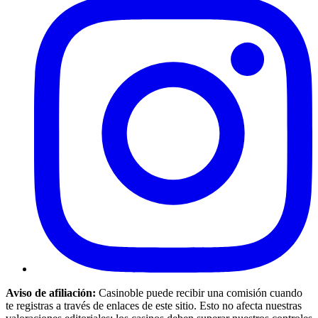
Aviso de afiliación:
Casinoble puede recibir una comisión cuando
te registras a través de enlaces de este sitio. Esto no afecta nuestras