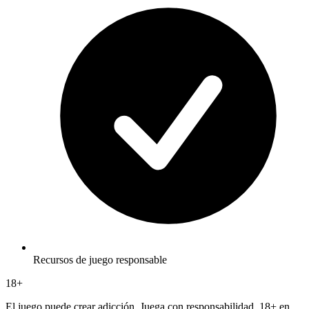
Recursos de juego responsable
18+
El juego puede crear adicción. Juega con responsabilidad. 18+ en