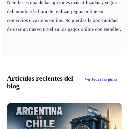
Neteller es una de las opciones más utilizadas y seguras
del mundo a la hora de realizar pagos online en
comercios o casinos online. No pierdas la oportunidad
de usar un nuevo nivel en los pagos online con Neteller.
Artículos recientes del
Ver todas las guías →
blog