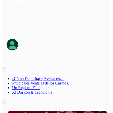
Consulta los mejores casinos online en Chile que
aceptan Neteller. Aprende a depositar y conoce sus
ventajas como método de pago seguro.
Juanita Morales
•
2 min de lectura
•
Escritora de Contenido
Actualizado 24 de julio de 2026
¿Cómo Depositar y Retirar en…
Principales Ventajas de los Casinos…
Un Registro Fácil
Al Día con la Tecnología