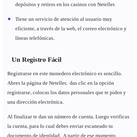
depósitos y retiros en los casinos con Neteller.
Tiene un servicio de atención al usuario muy
eficiente, a través de la web, el correo electrónico y
líneas telefónicas.
Un Registro Fácil
Registrarse en este monedero electrónico es sencillo.
Abres la página de Neteller, das clic en la opción
registrarse, colocas los datos personales que te piden y
una dirección electrónica.
Al finalizar te dan un número de cuenta. Luego verificas
la cuenta, para lo cual debes enviar escaneado tu
documento de identidad. A partir de ese momento