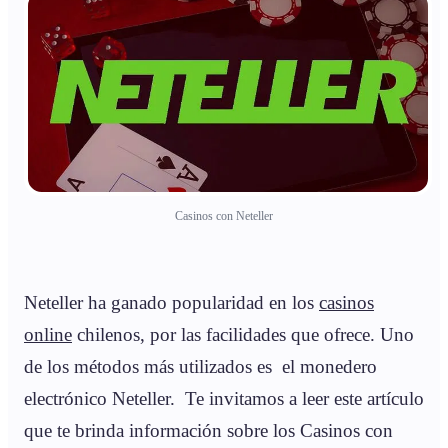
Casinos con Neteller
Neteller ha ganado popularidad en los
casinos
online
chilenos, por las facilidades que ofrece. Uno
de los métodos más utilizados es el monedero
electrónico Neteller. Te invitamos a leer este artículo
que te brinda información sobre los Casinos con