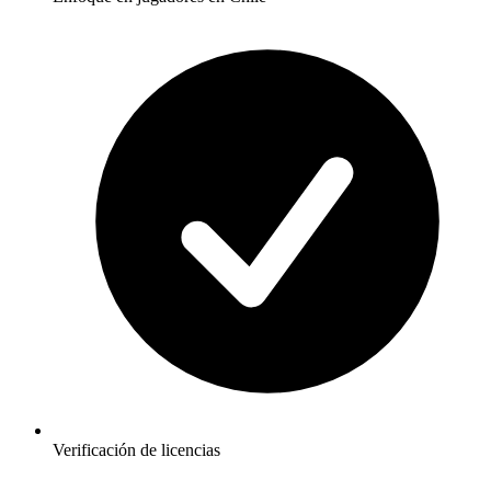
Verificación de licencias