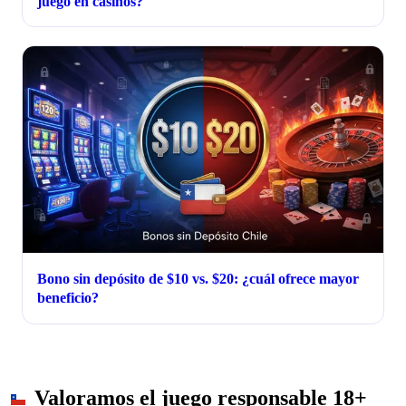
juego en casinos?
Bono sin depósito de $10 vs. $20: ¿cuál ofrece mayor
beneficio?
Valoramos el juego responsable
18+