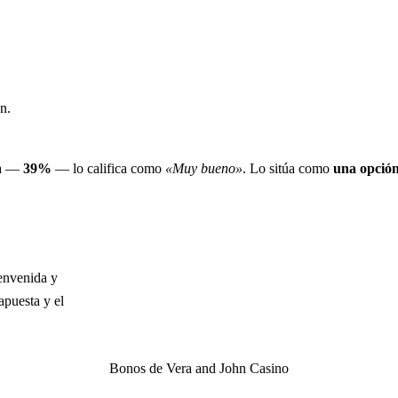
n.
ía —
39%
— lo califica como
«Muy bueno»
. Lo sitúa como
una opción
envenida y
apuesta y el
Bonos de Vera and John Casino
REQUISITO DE APUESTA