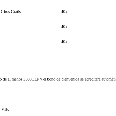
Giros Gratis
40x
40x
40x
ado de al menos 3500CLP y el bono de bienvenida se acreditará automáti
 VIP,