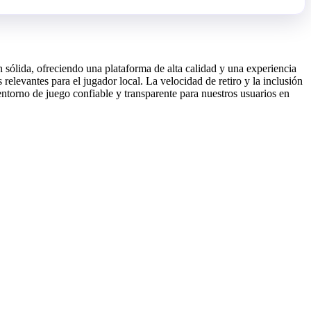
ólida, ofreciendo una plataforma de alta calidad y una experiencia
elevantes para el jugador local. La velocidad de retiro y la inclusión
ntorno de juego confiable y transparente para nuestros usuarios en