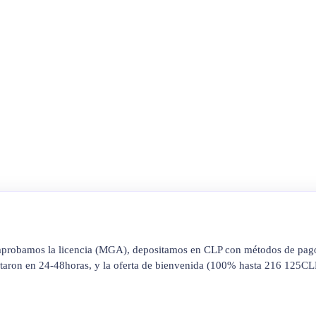
probamos la licencia (MGA), depositamos en CLP con métodos de pago 
letaron en 24-48horas, y la oferta de bienvenida (100% hasta 216 125CLP