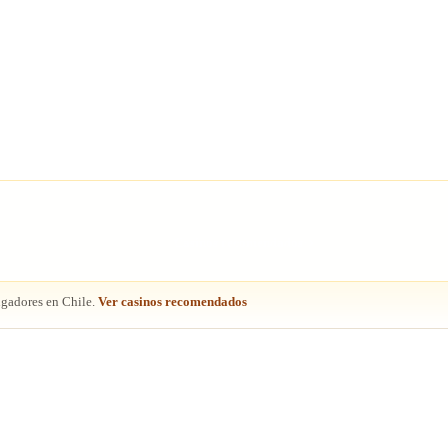
ADO
July 2026
Casinos recomendados
ugadores en Chile.
Ver casinos recomendados