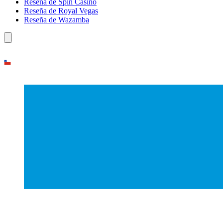
Reseña de Spin Casino
Reseña de Royal Vegas
Reseña de Wazamba
Inicio
/
Casinos online
/
Vera and John Casino
Chile · Reseña de casino
Reseña de Vera and J