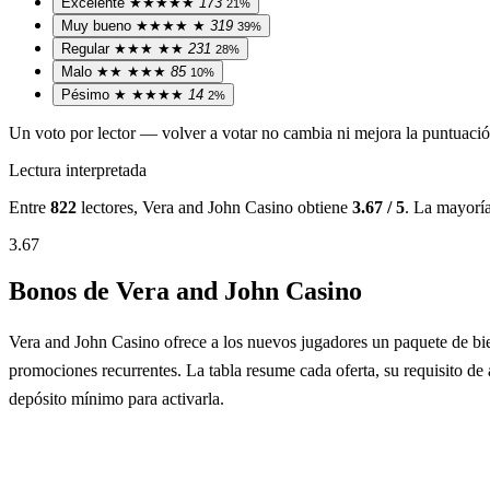
Excelente
★★★★★
173
21%
Muy bueno
★★★★
★
319
39%
Regular
★★★
★★
231
28%
Malo
★★
★★★
85
10%
Pésimo
★
★★★★
14
2%
Un voto por lector — volver a votar no cambia ni mejora la puntuació
Lectura interpretada
Entre
822
lectores, Vera and John Casino obtiene
3.67 / 5
. La mayor
3.67
Bonos de Vera and John Casino
Vera and John Casino ofrece a los nuevos jugadores un paquete de bi
promociones recurrentes. La tabla resume cada oferta, su requisito de 
depósito mínimo para activarla.
OFERTA
DETALLES