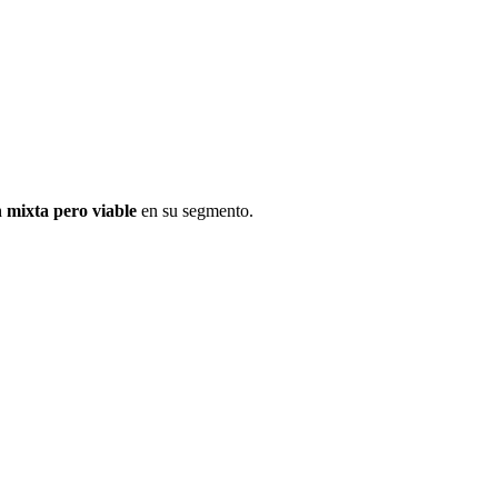
 mixta pero viable
en su segmento.
DEPÓSITO MÍN.