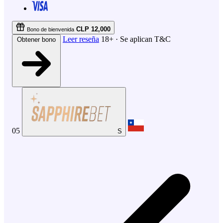
CLP 12,000
Bono de bienvenida
Leer reseña
18+ · Se aplican T&C
Obtener bono
05
S