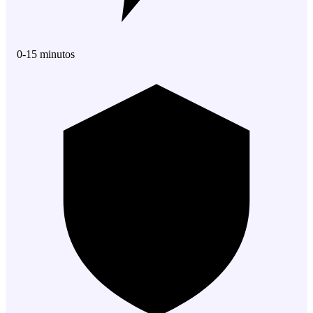
0-15 minutos