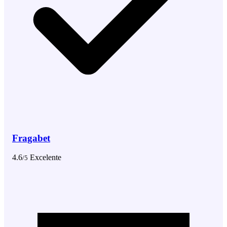
Fragabet
4.6
Excelente
/5