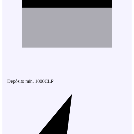
Depósito mín. 1000CLP