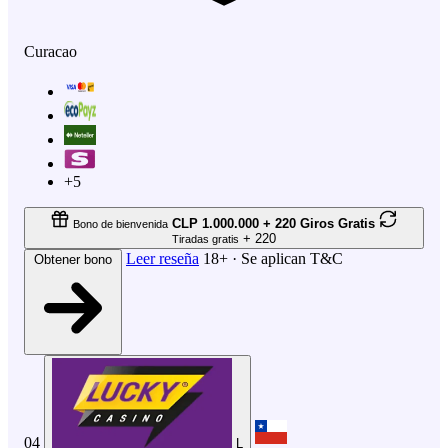
Curacao
+5
CLP 1.000.000 + 220 Giros Gratis
Bono de bienvenida
+ 220
Tiradas gratis
Leer reseña
18+ · Se aplican T&C
Obtener bono
04
L