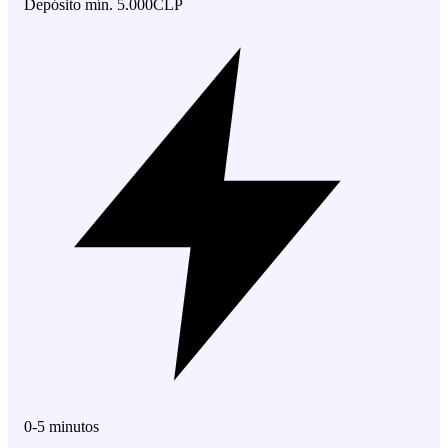
Depósito mín. 5.000CLP
0-5 minutos