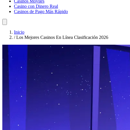
Casinos Móviles
Casino con Dinero Real
Casinos de Pago Más Rápido
Inicio
/
Los Mejores Casinos En Línea Clasificación 2026