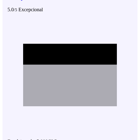
5.0
Excepcional
/5