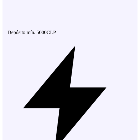
Depósito mín. 5000CLP