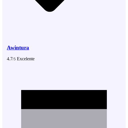
Awintura
4.7
Excelente
/5