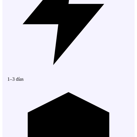
1–3 días