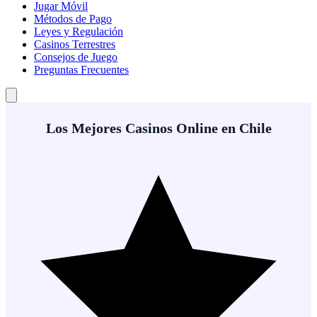
Jugar Móvil
Métodos de Pago
Leyes y Regulación
Casinos Terrestres
Consejos de Juego
Preguntas Frecuentes
Los Mejores Casinos Online en Chile