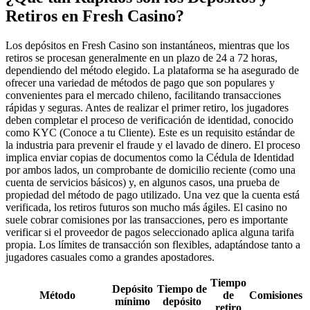
Retiros en Fresh Casino?
Los depósitos en Fresh Casino son instantáneos, mientras que los
retiros se procesan generalmente en un plazo de 24 a 72 horas,
dependiendo del método elegido. La plataforma se ha asegurado de
ofrecer una variedad de métodos de pago que son populares y
convenientes para el mercado chileno, facilitando transacciones
rápidas y seguras. Antes de realizar el primer retiro, los jugadores
deben completar el proceso de verificación de identidad, conocido
como KYC (Conoce a tu Cliente). Este es un requisito estándar de
la industria para prevenir el fraude y el lavado de dinero. El proceso
implica enviar copias de documentos como la Cédula de Identidad
por ambos lados, un comprobante de domicilio reciente (como una
cuenta de servicios básicos) y, en algunos casos, una prueba de
propiedad del método de pago utilizado. Una vez que la cuenta está
verificada, los retiros futuros son mucho más ágiles. El casino no
suele cobrar comisiones por las transacciones, pero es importante
verificar si el proveedor de pagos seleccionado aplica alguna tarifa
propia. Los límites de transacción son flexibles, adaptándose tanto a
jugadores casuales como a grandes apostadores.
Tiempo
Depósito
Tiempo de
Método
de
Comisiones
mínimo
depósito
retiro