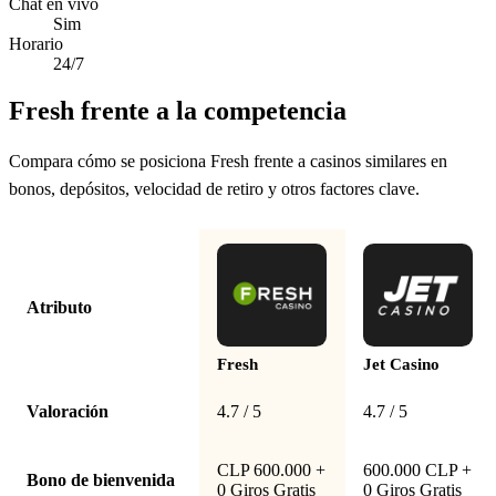
Chat en vivo
Sim
Horario
24/7
Fresh frente a la competencia
Compara cómo se posiciona Fresh frente a casinos similares en
bonos, depósitos, velocidad de retiro y otros factores clave.
Atributo
Fresh
Jet Casino
Valoración
4.7 / 5
4.7 / 5
CLP 600.000 +
600.000 CLP +
Bono de bienvenida
0 Giros Gratis
0 Giros Gratis