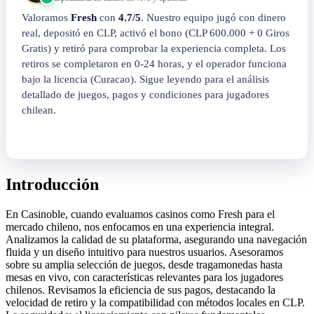
Valoramos
Fresh
con
4.7/5
. Nuestro equipo jugó con dinero
real, depositó en CLP, activó el bono (CLP 600.000 + 0 Giros
Gratis) y retiró para comprobar la experiencia completa. Los
retiros se completaron en 0-24 horas, y el operador funciona
bajo la licencia (Curacao). Sigue leyendo para el análisis
detallado de juegos, pagos y condiciones para jugadores
chilean.
Visitar Fresh
→
Introducción
En Casinoble, cuando evaluamos casinos como Fresh para el
mercado chileno, nos enfocamos en una experiencia integral.
Analizamos la calidad de su plataforma, asegurando una navegación
fluida y un diseño intuitivo para nuestros usuarios. Asesoramos
sobre su amplia selección de juegos, desde tragamonedas hasta
mesas en vivo, con características relevantes para los jugadores
chilenos. Revisamos la eficiencia de sus pagos, destacando la
velocidad de retiro y la compatibilidad con métodos locales en CLP.