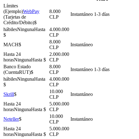
Límites
(Ejemplo)
WebPay
8.000
Instantáneo
1-3 días
(Tarjetas de
CLP
Crédito/Débito)$
hábilesNingunaHasta
4.000.000
$
CLP
8.000
MACH$
Instantáneo
CLP
Hasta 24
2.000.000
horasNingunaHasta $
CLP
Banco Estado
8.000
Instantáneo
1-3 días
(CuentaRUT)$
CLP
hábilesNingunaHasta
4.000.000
$
CLP
10.000
Skrill
$
Instantáneo
CLP
Hasta 24
5.000.000
horasNingunaHasta $
CLP
10.000
Neteller
$
Instantáneo
CLP
Hasta 24
5.000.000
horasNingunaHasta $
CLP