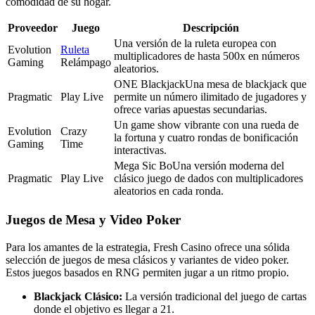
comodidad de su hogar.
Proveedor
Juego
Descripción
Una versión de la ruleta europea con
Evolution
Ruleta
multiplicadores de hasta 500x en números
Gaming
Relámpago
aleatorios.
ONE BlackjackUna mesa de blackjack que
Pragmatic
Play Live
permite un número ilimitado de jugadores y
ofrece varias apuestas secundarias.
Un game show vibrante con una rueda de
Evolution
Crazy
la fortuna y cuatro rondas de bonificación
Gaming
Time
interactivas.
Mega Sic BoUna versión moderna del
Pragmatic
Play Live
clásico juego de dados con multiplicadores
aleatorios en cada ronda.
Juegos de Mesa y Video Poker
Para los amantes de la estrategia, Fresh Casino ofrece una sólida
selección de juegos de mesa clásicos y variantes de video poker.
Estos juegos basados en RNG permiten jugar a un ritmo propio.
Blackjack Clásico:
La versión tradicional del juego de cartas
donde el objetivo es llegar a 21.