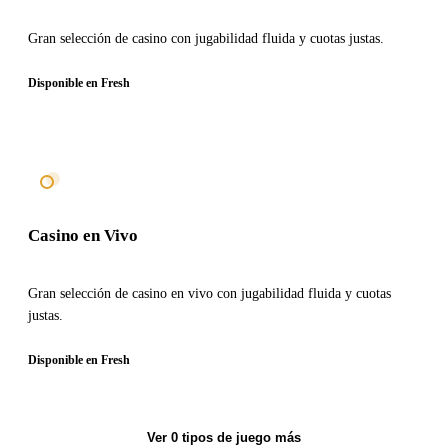
Gran selección de casino con jugabilidad fluida y cuotas justas.
Disponible en Fresh
Casino en Vivo
Gran selección de casino en vivo con jugabilidad fluida y cuotas
justas.
Disponible en Fresh
Ver 0 tipos de juego más