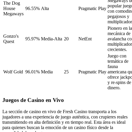
Megaways d
The Dog
popular jueg
House
96.55%
Alta
Pragmatic Play
con comodin
Megaways
pegajosos y
multiplicador
Pionero en la
mecánica de
Gonzo's
95.97%
Media-Alta
20
NetEnt
avalancha c
Quest
multiplicado
crecientes.
Juego con
temática de
fauna
Wolf Gold
96.01%
Media
25
Pragmatic Play
americana q
ofrece jackpo
y re-spins de
dinero.
Juegos de Casino en Vivo
La sección de casino en vivo de Fresh Casino transporta a los
jugadores a una experiencia de juego auténtica, con crupieres reales
transmitiendo en alta definición y en tiempo real. Esta área es ideal
para quienes buscan la emoción de un casino físico desde la