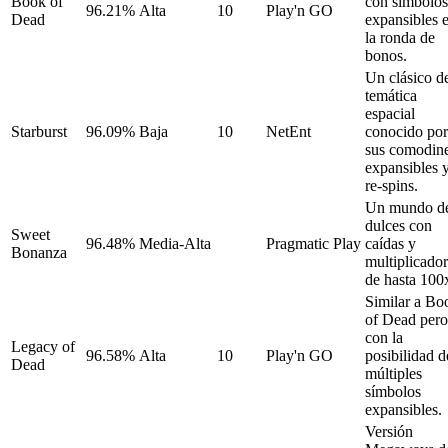
Book of
con símbolos
96.21%
Alta
10
Play'n GO
Dead
expansibles 
la ronda de
bonos.
Un clásico d
temática
espacial
Starburst
96.09%
Baja
10
NetEnt
conocido por
sus comodin
expansibles 
re-spins.
Un mundo d
dulces con
Sweet
96.48%
Media-Alta
Pragmatic Play
caídas y
Bonanza
multiplicado
de hasta 100
Similar a Bo
of Dead pero
con la
Legacy of
96.58%
Alta
10
Play'n GO
posibilidad d
Dead
múltiples
símbolos
expansibles.
Versión