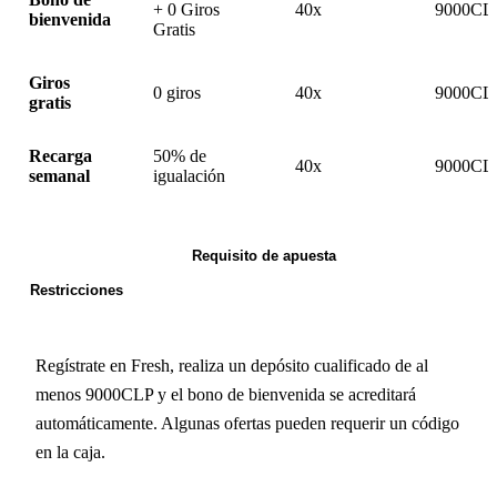
+ 0 Giros
40x
9000CL
bienvenida
Gratis
Giros
0 giros
40x
9000CL
gratis
Recarga
50% de
40x
9000CL
semanal
igualación
Cómo reclamarlo
Requisito de apuesta
Restricciones
Regístrate en Fresh, realiza un depósito cualificado de al
menos 9000CLP y el bono de bienvenida se acreditará
automáticamente. Algunas ofertas pueden requerir un código
en la caja.