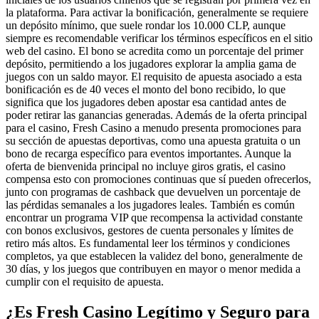
la plataforma. Para activar la bonificación, generalmente se requiere
un depósito mínimo, que suele rondar los 10.000 CLP, aunque
siempre es recomendable verificar los términos específicos en el sitio
web del casino. El bono se acredita como un porcentaje del primer
depósito, permitiendo a los jugadores explorar la amplia gama de
juegos con un saldo mayor. El requisito de apuesta asociado a esta
bonificación es de 40 veces el monto del bono recibido, lo que
significa que los jugadores deben apostar esa cantidad antes de
poder retirar las ganancias generadas. Además de la oferta principal
para el casino, Fresh Casino a menudo presenta promociones para
su sección de apuestas deportivas, como una apuesta gratuita o un
bono de recarga específico para eventos importantes. Aunque la
oferta de bienvenida principal no incluye giros gratis, el casino
compensa esto con promociones continuas que sí pueden ofrecerlos,
junto con programas de cashback que devuelven un porcentaje de
las pérdidas semanales a los jugadores leales. También es común
encontrar un programa VIP que recompensa la actividad constante
con bonos exclusivos, gestores de cuenta personales y límites de
retiro más altos. Es fundamental leer los términos y condiciones
completos, ya que establecen la validez del bono, generalmente de
30 días, y los juegos que contribuyen en mayor o menor medida a
cumplir con el requisito de apuesta.
¿Es Fresh Casino Legítimo y Seguro para