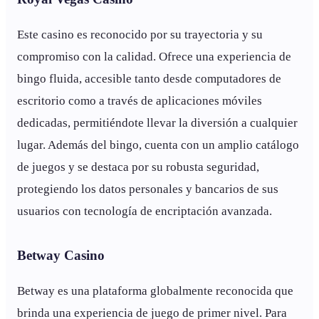
Este casino es reconocido por su trayectoria y su
compromiso con la calidad. Ofrece una experiencia de
bingo fluida, accesible tanto desde computadores de
escritorio como a través de aplicaciones móviles
dedicadas, permitiéndote llevar la diversión a cualquier
lugar. Además del bingo, cuenta con un amplio catálogo
de juegos y se destaca por su robusta seguridad,
protegiendo los datos personales y bancarios de sus
usuarios con tecnología de encriptación avanzada.
Betway Casino
Betway es una plataforma globalmente reconocida que
brinda una experiencia de juego de primer nivel. Para