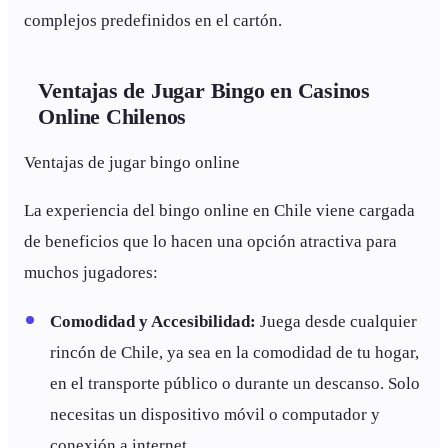
complejos predefinidos en el cartón.
Ventajas de Jugar Bingo en Casinos
Online Chilenos
Ventajas de jugar bingo online
La experiencia del bingo online en Chile viene cargada
de beneficios que lo hacen una opción atractiva para
muchos jugadores:
Comodidad y Accesibilidad:
Juega desde cualquier
rincón de Chile, ya sea en la comodidad de tu hogar,
en el transporte público o durante un descanso. Solo
necesitas un dispositivo móvil o computador y
conexión a internet.