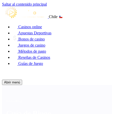
Saltar al contenido principal
Chile
Casinos online
Apuestas Deportivas
Bonos de casino
Juegos de casino
Métodos de pago
Reseñas de Casinos
Guías de Juego
Buscar
Abrir menú
Inicio
/
Blog
Guía de Bingo