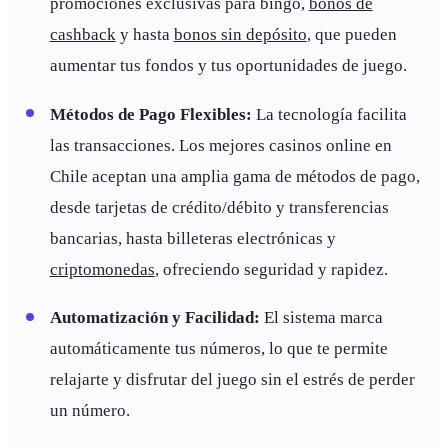
promociones exclusivas para bingo,
bonos de
cashback
y hasta
bonos sin depósito
, que pueden
aumentar tus fondos y tus oportunidades de juego.
Métodos de Pago Flexibles:
La tecnología facilita
las transacciones. Los mejores casinos online en
Chile aceptan una amplia gama de métodos de pago,
desde tarjetas de crédito/débito y transferencias
bancarias, hasta billeteras electrónicas y
criptomonedas
, ofreciendo seguridad y rapidez.
Automatización y Facilidad:
El sistema marca
automáticamente tus números, lo que te permite
relajarte y disfrutar del juego sin el estrés de perder
un número.