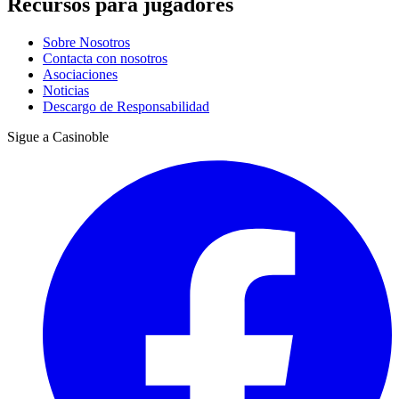
Recursos para jugadores
Sobre Nosotros
Contacta con nosotros
Asociaciones
Noticias
Descargo de Responsabilidad
Sigue a Casinoble