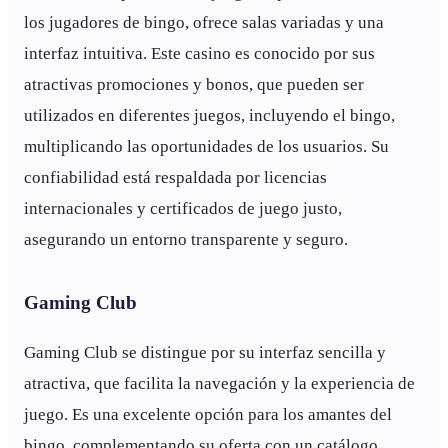
los jugadores de bingo, ofrece salas variadas y una
interfaz intuitiva. Este casino es conocido por sus
atractivas promociones y bonos, que pueden ser
utilizados en diferentes juegos, incluyendo el bingo,
multiplicando las oportunidades de los usuarios. Su
confiabilidad está respaldada por licencias
internacionales y certificados de juego justo,
asegurando un entorno transparente y seguro.
Gaming Club
Gaming Club se distingue por su interfaz sencilla y
atractiva, que facilita la navegación y la experiencia de
juego. Es una excelente opción para los amantes del
bingo, complementando su oferta con un catálogo