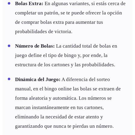
Bolas Extra:
En algunas variantes, si estás cerca de
completar un patrón, se te puede ofrecer la opción
de comprar bolas extra para aumentar tus
probabilidades de victoria.
Número de Bolas:
La cantidad total de bolas en
juego define el tipo de bingo y, por ende, la
estructura de los cartones y las probabilidades.
Dinámica del Juego:
A diferencia del sorteo
manual, en el bingo online las bolas se extraen de
forma aleatoria y automática. Los números se
marcan instantáneamente en tus cartones,
eliminando la necesidad de estar atento y
garantizando que nunca te pierdas un número.