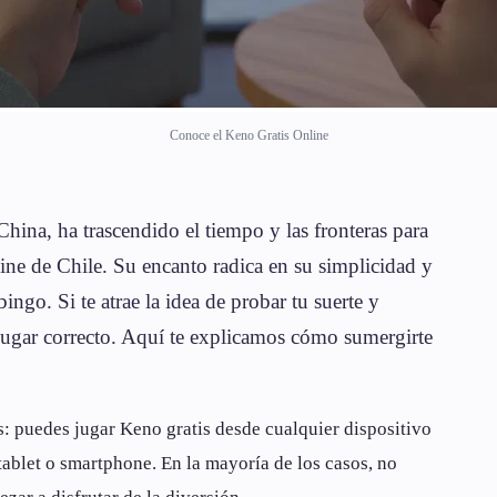
Conoce el Keno Gratis Online
hina, ha trascendido el tiempo y las fronteras para
line de Chile. Su encanto radica en su simplicidad y
ingo. Si te atrae la idea de probar tu suerte y
el lugar correcto. Aquí te explicamos cómo sumergirte
s: puedes jugar Keno gratis desde cualquier dispositivo
tablet o smartphone. En la mayoría de los casos, no