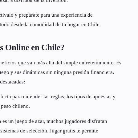
ezar a disfrutar de la diversión.
tívalo y prepárate para una experiencia de
 todo desde la comodidad de tu hogar en Chile.
 Online en Chile?
neficios que van más allá del simple entretenimiento. Es
uego y sus dinámicas sin ninguna presión financiera.
 destacadas:
ecta para entender las reglas, los tipos de apuestas y
 peso chileno.
es un juego de azar, muchos jugadores disfrutan
istemas de selección. Jugar gratis te permite