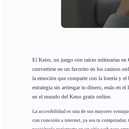
El Keno, un juego con raíces milenarias en C
convertirse en un favorito en los casinos on
la emoción que comparte con la lotería y el b
estrategia sin arriesgar tu dinero, estás en 
en el mundo del Keno gratis online.
La accesibilidad es una de sus mayores ventaja
con conexión a internet, ya sea tu computador, 