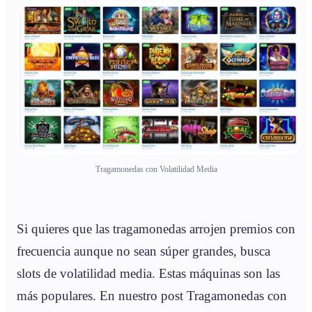
Tragamonedas con Volatilidad Media
Si quieres que las tragamonedas arrojen premios con
frecuencia aunque no sean súper grandes, busca
slots de volatilidad media. Estas máquinas son las
más populares. En nuestro post Tragamonedas con