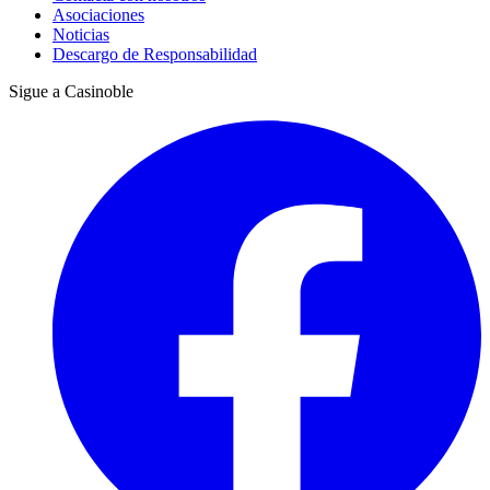
Asociaciones
Noticias
Descargo de Responsabilidad
Sigue a Casinoble