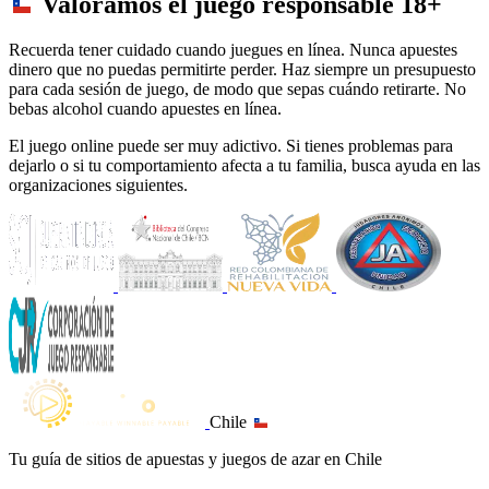
Valoramos el juego responsable
18+
Recuerda tener cuidado cuando juegues en línea. Nunca apuestes
dinero que no puedas permitirte perder. Haz siempre un presupuesto
para cada sesión de juego, de modo que sepas cuándo retirarte. No
bebas alcohol cuando apuestes en línea.
El juego online puede ser muy adictivo. Si tienes problemas para
dejarlo o si tu comportamiento afecta a tu familia, busca ayuda en las
organizaciones siguientes.
Chile
Tu guía de sitios de apuestas y juegos de azar en Chile