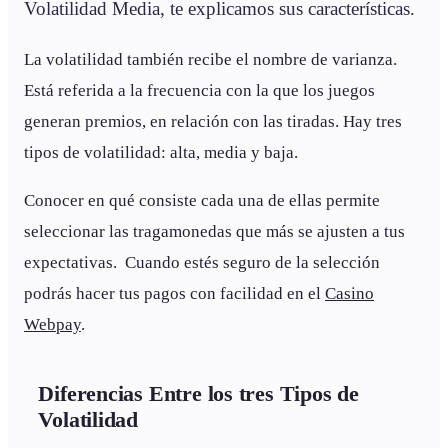
Volatilidad Media, te explicamos sus características.
La volatilidad también recibe el nombre de varianza.
Está referida a la frecuencia con la que los juegos
generan premios, en relación con las tiradas. Hay tres
tipos de volatilidad: alta, media y baja.
Conocer en qué consiste cada una de ellas permite
seleccionar las tragamonedas que más se ajusten a tus
expectativas. Cuando estés seguro de la selección
podrás hacer tus pagos con facilidad en el
Casino
Webpay
.
Diferencias Entre los tres Tipos de
Volatilidad