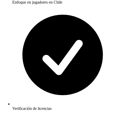
Enfoque en jugadores en Chile
Verificación de licencias