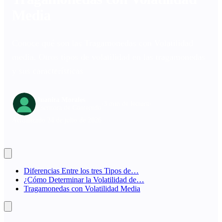
Media
Conoce qué son las Tragamonedas con Volatilidad
media. Otros tipos de volatilidad en las tragamonedas
y sus características
Juanita Morales
•
3 min de lectura
•
Escritora de Contenido
Actualizado 24 de julio de 2026
Diferencias Entre los tres Tipos de…
¿Cómo Determinar la Volatilidad de…
Tragamonedas con Volatilidad Media