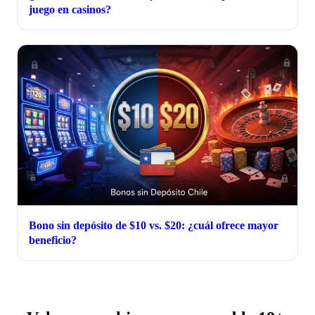
juego en casinos?
Bono sin depósito de $10 vs. $20: ¿cuál ofrece mayor
beneficio?