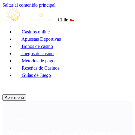
Saltar al contenido principal
Chile
Casinos online
Apuestas Deportivas
Bonos de casino
Juegos de casino
Métodos de pago
Reseñas de Casinos
Guías de Juego
Buscar
Abrir menú
Inicio
/
Blog
Tragamonedas con Volatilidad