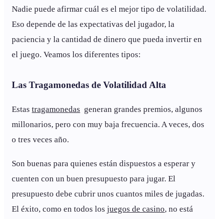
Nadie puede afirmar cuál es el mejor tipo de volatilidad.
Eso depende de las expectativas del jugador, la
paciencia y la cantidad de dinero que pueda invertir en
el juego. Veamos los diferentes tipos:
Las Tragamonedas de Volatilidad Alta
Estas
tragamonedas
generan grandes premios, algunos
millonarios, pero con muy baja frecuencia. A veces, dos
o tres veces año.
Son buenas para quienes están dispuestos a esperar y
cuenten con un buen presupuesto para jugar. El
presupuesto debe cubrir unos cuantos miles de jugadas.
El éxito, como en todos los
juegos de casino
, no está