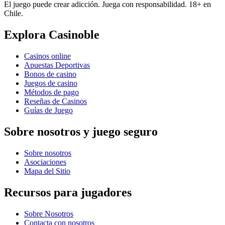
El juego puede crear adicción. Juega con responsabilidad. 18+ en
Chile.
Explora Casinoble
Casinos online
Apuestas Deportivas
Bonos de casino
Juegos de casino
Métodos de pago
Reseñas de Casinos
Guías de Juego
Sobre nosotros y juego seguro
Sobre nosotros
Asociaciones
Mapa del Sitio
Recursos para jugadores
Sobre Nosotros
Contacta con nosotros