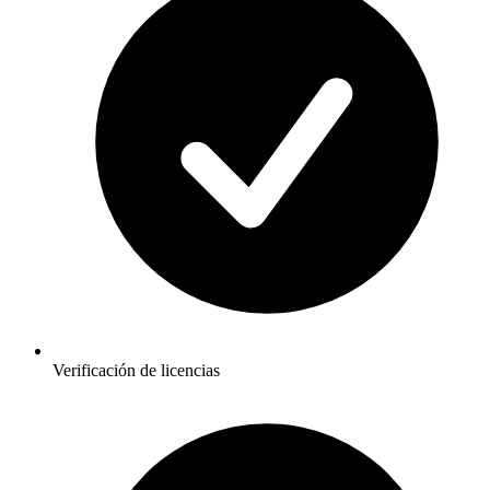
Verificación de licencias