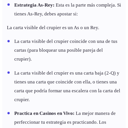
Estrategia As-Rey:
Esta es la parte más compleja. Si
tienes As-Rey, debes apostar si:
La carta visible del crupier es un As o un Rey.
La carta visible del crupier coincide con una de tus
cartas (para bloquear una posible pareja del
crupier).
La carta visible del crupier es una carta baja (2-Q) y
tienes una carta que coincide con ella, o tienes una
carta que podría formar una escalera con la carta del
crupier.
Practica en Casinos en Vivo:
La mejor manera de
perfeccionar tu estrategia es practicando. Los