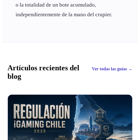
o la totalidad de un bote acumulado,
independientemente de la mano del crupier.
Artículos recientes del
Ver todas las guías →
blog