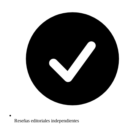
Reseñas editoriales independientes