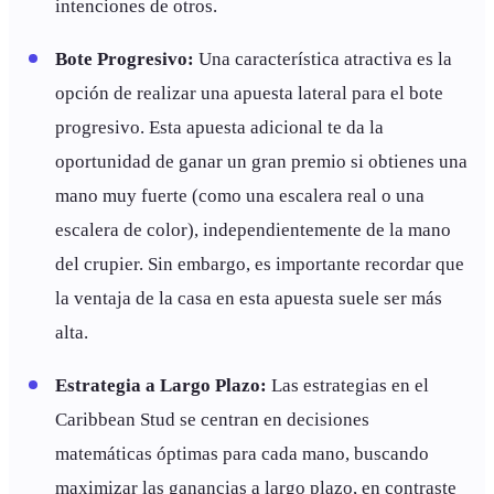
intenciones de otros.
Bote Progresivo:
Una característica atractiva es la
opción de realizar una apuesta lateral para el bote
progresivo. Esta apuesta adicional te da la
oportunidad de ganar un gran premio si obtienes una
mano muy fuerte (como una escalera real o una
escalera de color), independientemente de la mano
del crupier. Sin embargo, es importante recordar que
la ventaja de la casa en esta apuesta suele ser más
alta.
Estrategia a Largo Plazo:
Las estrategias en el
Caribbean Stud se centran en decisiones
matemáticas óptimas para cada mano, buscando
maximizar las ganancias a largo plazo, en contraste