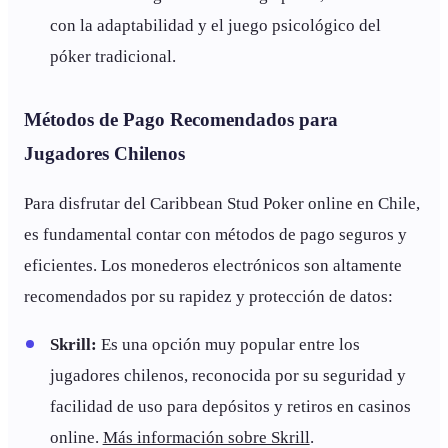
con la adaptabilidad y el juego psicológico del
póker tradicional.
Métodos de Pago Recomendados para
Jugadores Chilenos
Para disfrutar del Caribbean Stud Poker online en Chile,
es fundamental contar con métodos de pago seguros y
eficientes. Los monederos electrónicos son altamente
recomendados por su rapidez y protección de datos:
Skrill:
Es una opción muy popular entre los
jugadores chilenos, reconocida por su seguridad y
facilidad de uso para depósitos y retiros en casinos
online.
Más información sobre Skrill
.