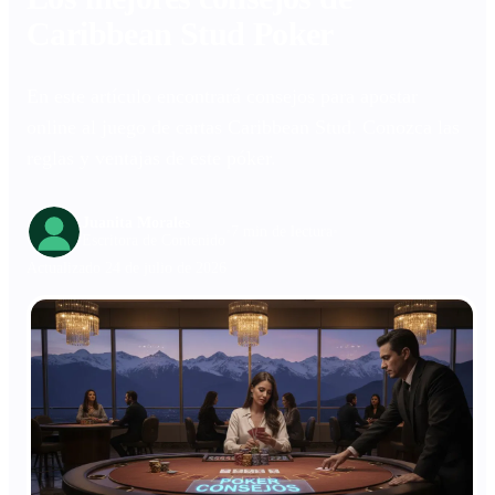
Caribbean Stud Poker
En este artículo encontrará consejos para apostar
online al juego de cartas Caribbean Stud. Conozca las
reglas y ventajas de este póker.
Juanita Morales
•
7 min de lectura
•
Escritora de Contenido
Actualizado 24 de julio de 2026