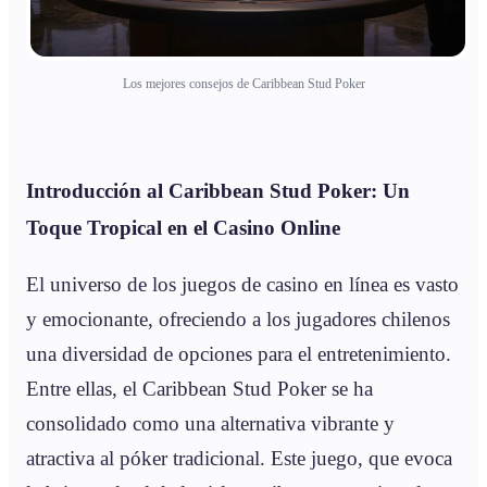
Los mejores consejos de Caribbean Stud Poker
Introducción al Caribbean Stud Poker: Un
Toque Tropical en el Casino Online
El universo de los juegos de casino en línea es vasto
y emocionante, ofreciendo a los jugadores chilenos
una diversidad de opciones para el entretenimiento.
Entre ellas, el Caribbean Stud Poker se ha
consolidado como una alternativa vibrante y
atractiva al póker tradicional. Este juego, que evoca