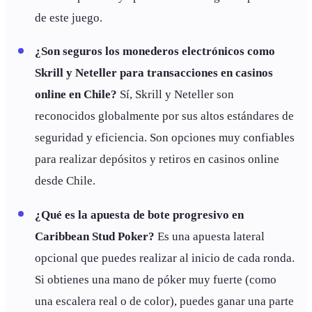
de este juego.
¿Son seguros los monederos electrónicos como
Skrill y Neteller para transacciones en casinos
online en Chile?
Sí, Skrill y Neteller son
reconocidos globalmente por sus altos estándares de
seguridad y eficiencia. Son opciones muy confiables
para realizar depósitos y retiros en casinos online
desde Chile.
¿Qué es la apuesta de bote progresivo en
Caribbean Stud Poker?
Es una apuesta lateral
opcional que puedes realizar al inicio de cada ronda.
Si obtienes una mano de póker muy fuerte (como
una escalera real o de color), puedes ganar una parte