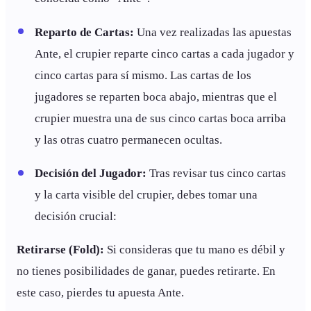
Reparto de Cartas:
Una vez realizadas las apuestas
Ante, el crupier reparte cinco cartas a cada jugador y
cinco cartas para sí mismo. Las cartas de los
jugadores se reparten boca abajo, mientras que el
crupier muestra una de sus cinco cartas boca arriba
y las otras cuatro permanecen ocultas.
Decisión del Jugador:
Tras revisar tus cinco cartas
y la carta visible del crupier, debes tomar una
decisión crucial:
Retirarse (Fold):
Si consideras que tu mano es débil y
no tienes posibilidades de ganar, puedes retirarte. En
este caso, pierdes tu apuesta Ante.