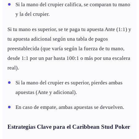
Si la mano del crupier califica, se comparan tu mano
y la del crupier.
Si tu mano es superior, se te paga tu apuesta Ante (1:1) y
tu apuesta adicional según una tabla de pagos
preestablecida (que varía según la fuerza de tu mano,
desde 1:1 por un par hasta 100:1 o más por una escalera
real).
Si la mano del crupier es superior, pierdes ambas
apuestas (Ante y adicional).
En caso de empate, ambas apuestas se devuelven.
Estrategias Clave para el Caribbean Stud Poker