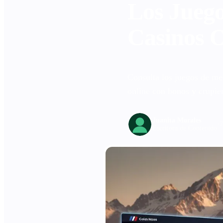
Los Juego
Casinos O
Consulta los juegos de me
online con bonos y crupier
Juanita Morales
•
7
Escritora de Contenido