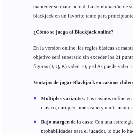
mantener su mano actual. La combinación de sue
blackjack en un favorito tanto para principian
¿Cómo se juega al Blackjack online?
En la versión online, las reglas básicas se manti
objetivo será superarlo sin exceder los 21 punt
figuras (J, Q, K) valen 10, y el As puede valer
Ventajas de jugar Blackjack en casinos chile
Múltiples variantes
: Los casinos online en
clásico, europeo, americano y multi-mano, c
Bajo margen de la casa
: Con una estrategi
probabilidades para el jugador, lo que lo ha