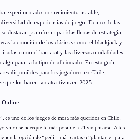
 ha experimentado un crecimiento notable,
diversidad de experiencias de juego. Dentro de las
e destacan por ofrecer partidas llenas de estrategia,
ieras la emoción de los clásicos como el blackjack y
isticadas como el baccarat y las diversas modalidades
n algo para cada tipo de aficionado. En esta guía,
res disponibles para los jugadores en Chile,
ave que los hacen tan atractivos en 2025.
1 Online
, es uno de los juegos de mesa más queridos en Chile.
o valor se acerque lo más posible a 21 sin pasarse. A los
 tienen la opción de “pedir” más cartas o “plantarse” para