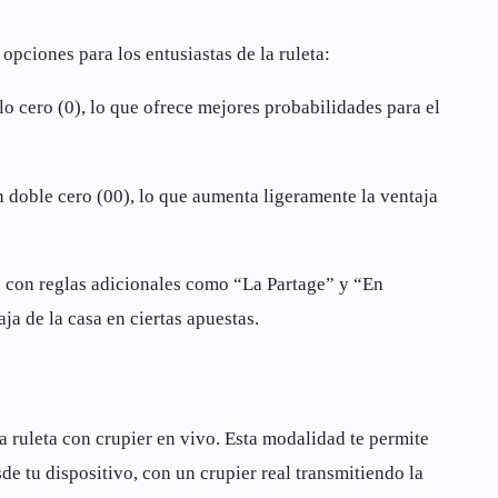
pciones para los entusiastas de la ruleta:
lo cero (0), lo que ofrece mejores probabilidades para el
n doble cero (00), lo que aumenta ligeramente la ventaja
ro con reglas adicionales como “La Partage” y “En
a de la casa en ciertas apuestas.
 ruleta con crupier en vivo. Esta modalidad te permite
sde tu dispositivo, con un crupier real transmitiendo la