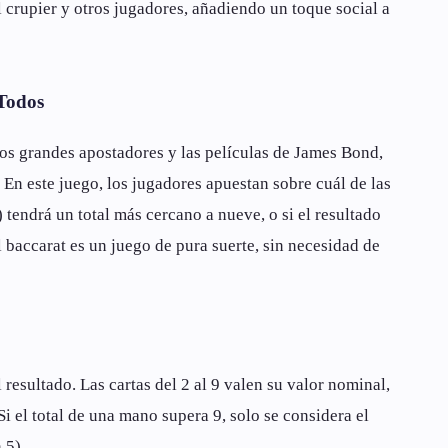
l crupier y otros jugadores, añadiendo un toque social a
 Todos
s grandes apostadores y las películas de James Bond,
 En este juego, los jugadores apuestan sobre cuál de las
 tendrá un total más cercano a nueve, o si el resultado
l baccarat es un juego de pura suerte, sin necesidad de
 resultado. Las cartas del 2 al 9 valen su valor nominal,
 Si el total de una mano supera 9, solo se considera el
 5).