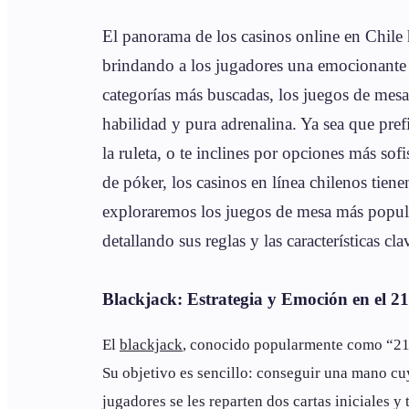
El panorama de los casinos online en Chile
brindando a los jugadores una emocionante 
categorías más buscadas, los juegos de mesa s
habilidad y pura adrenalina. Ya sea que pref
la ruleta, o te inclines por opciones más sof
de póker, los casinos en línea chilenos tiene
exploraremos los juegos de mesa más popula
detallando sus reglas y las características cl
Blackjack: Estrategia y Emoción en el 2
El
blackjack
, conocido popularmente como “21”
Su objetivo es sencillo: conseguir una mano cuy
jugadores se les reparten dos cartas iniciales y