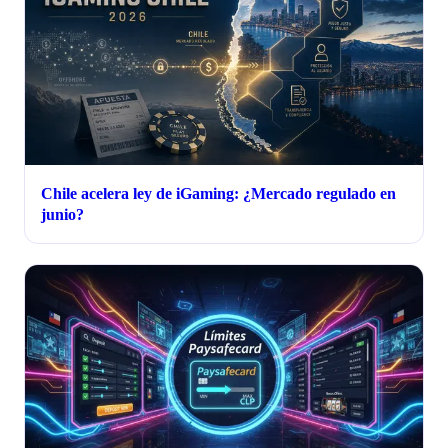
Chile acelera ley de iGaming: ¿Mercado regulado en
junio?