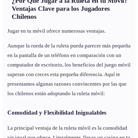
¿Por Qué Jugar a la Ruleta en tu Móvil?
Ventajas Clave para los Jugadores
Chilenos
Jugar en tu móvil ofrece numerosas ventajas.
Aunque la rueda de la ruleta pueda parecer más pequeña
en la pantalla de un teléfono en comparación con un
computador de escritorio, los beneficios del juego móvil
superan con creces esta pequeña diferencia. Aquí te
presentamos algunas razones convincentes por las que
los chilenos están adoptando la ruleta móvil:
Comodidad y Flexibilidad Inigualables
La principal ventaja de la ruleta móvil es la comodidad
sin igual que ofrece. Literalmente, llevas un casino en tu