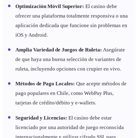
Optimización Móvil Superior:
El casino debe
ofrecer una plataforma totalmente responsiva o una
aplicación dedicada que funcione sin problemas en
iOS y Android.
Amplia Variedad de Juegos de Ruleta:
Asegúrate
de que haya una buena selección de variantes de
ruleta, incluyendo opciones con crupier en vivo.
Métodos de Pago Locales:
Que acepte métodos de
pago populares en Chile, como WebPay Plus,
tarjetas de crédito/débito y e-wallets.
Seguridad y Licencias:
El casino debe estar
licenciado por una autoridad de juego reconocida
internacionalmente y utilizar cifrado SSL para