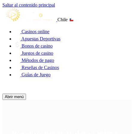
Saltar al contenido principal
Chile
Casinos online
Apuestas Deportivas
Bonos de casino
Juegos de casino
Métodos de pago
Reseñas de Casinos
Guías de Juego
Buscar
Abrir menú
Inicio
/
Blog
¿Por qué Jugar Ruleta Online