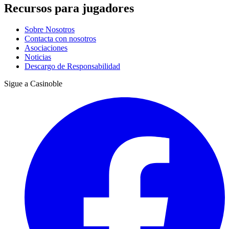
Recursos para jugadores
Sobre Nosotros
Contacta con nosotros
Asociaciones
Noticias
Descargo de Responsabilidad
Sigue a Casinoble