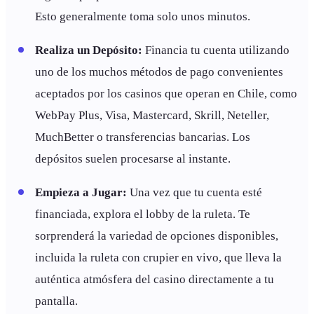
Esto generalmente toma solo unos minutos.
Realiza un Depósito:
Financia tu cuenta utilizando
uno de los muchos métodos de pago convenientes
aceptados por los casinos que operan en Chile, como
WebPay Plus, Visa, Mastercard, Skrill, Neteller,
MuchBetter o transferencias bancarias. Los
depósitos suelen procesarse al instante.
Empieza a Jugar:
Una vez que tu cuenta esté
financiada, explora el lobby de la ruleta. Te
sorprenderá la variedad de opciones disponibles,
incluida la ruleta con crupier en vivo, que lleva la
auténtica atmósfera del casino directamente a tu
pantalla.