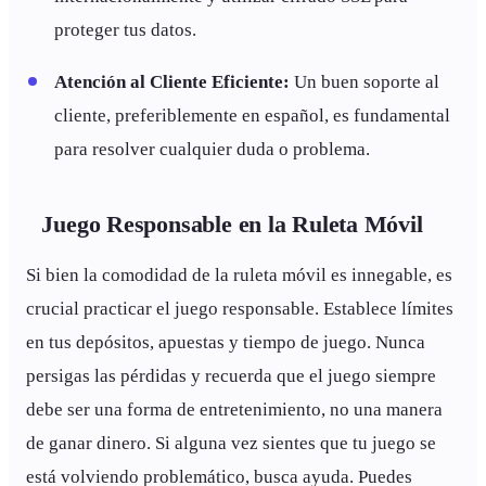
proteger tus datos.
Atención al Cliente Eficiente:
Un buen soporte al
cliente, preferiblemente en español, es fundamental
para resolver cualquier duda o problema.
Juego Responsable en la Ruleta Móvil
Si bien la comodidad de la ruleta móvil es innegable, es
crucial practicar el juego responsable. Establece límites
en tus depósitos, apuestas y tiempo de juego. Nunca
persigas las pérdidas y recuerda que el juego siempre
debe ser una forma de entretenimiento, no una manera
de ganar dinero. Si alguna vez sientes que tu juego se
está volviendo problemático, busca ayuda. Puedes