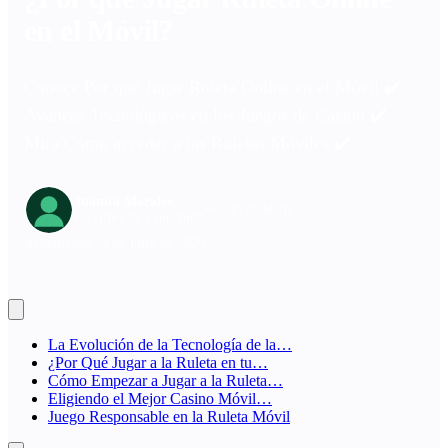
en el Móvil?
Conoce Por qué Jugar Ruleta Online en el Móvil ✔️
Avances Tecnológicos en los Juegos de Casino ✔️
Mira Cómo acceder a las Ruletas Móviles ✔️
Juanita Morales
•
6 min de lectura
•
Escritora de Contenido
Actualizado 24 de julio de 2026
La Evolución de la Tecnología de la…
¿Por Qué Jugar a la Ruleta en tu…
Cómo Empezar a Jugar a la Ruleta…
Eligiendo el Mejor Casino Móvil…
Juego Responsable en la Ruleta Móvil