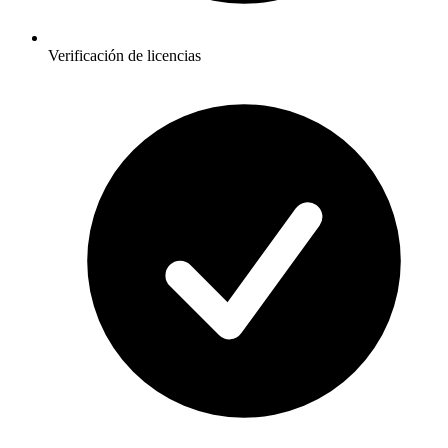
Verificación de licencias