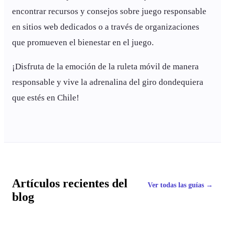
encontrar recursos y consejos sobre juego responsable
en sitios web dedicados o a través de organizaciones
que promueven el bienestar en el juego.
¡Disfruta de la emoción de la ruleta móvil de manera
responsable y vive la adrenalina del giro dondequiera
que estés en Chile!
Artículos recientes del
Ver todas las guías →
blog