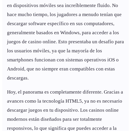
en dispositivos móviles sea increíblemente fluido. No
hace mucho tiempo, los jugadores a menudo tenían que
descargar software específico en sus computadores,
generalmente basados en Windows, para acceder a los
juegos de casino online. Esto presentaba un desafío para
los usuarios móviles, ya que la mayoría de los
smartphones funcionan con sistemas operativos iOS o
Android, que no siempre eran compatibles con estas
descargas.
Hoy, el panorama es completamente diferente. Gracias a
avances como la tecnología HTML5, ya no es necesario
descargar juegos en tu dispositivo. Los casinos online
modernos están diseñados para ser totalmente
responsivos, lo que significa que puedes acceder a la