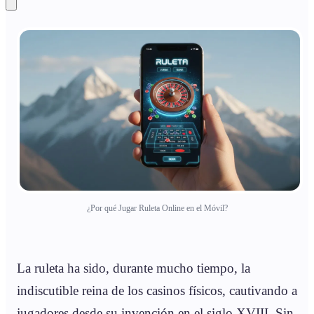
¿Por qué Jugar Ruleta Online en el Móvil?
La ruleta ha sido, durante mucho tiempo, la
indiscutible reina de los casinos físicos, cautivando a
jugadores desde su invención en el siglo XVIII. Sin