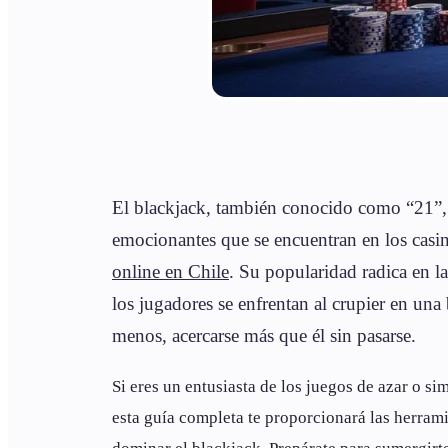
El blackjack, también conocido como “21”, 
emocionantes que se encuentran en los casi
online en Chile
. Su popularidad radica en l
los jugadores se enfrentan al crupier en una b
menos, acercarse más que él sin pasarse.
Si eres un entusiasta de los juegos de azar o 
esta guía completa te proporcionará las herramie