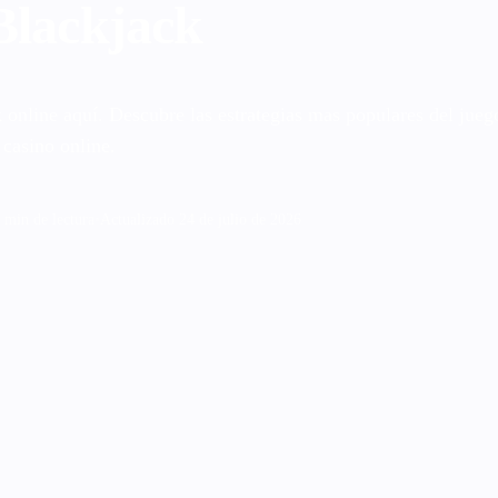
Blackjack
 online aquí. Descubre las estrategias mas populares del jueg
casino online.
 min de lectura
•
Actualizado 24 de julio de 2026