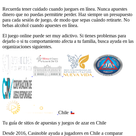
Recuerda tener cuidado cuando juegues en línea. Nunca apuestes
dinero que no puedas permitirte perder. Haz siempre un presupuesto
para cada sesión de juego, de modo que sepas cuándo retirarte. No
bebas alcohol cuando apuestes en línea.
El juego online puede ser muy adictivo. Si tienes problemas para
dejarlo o si tu comportamiento afecta a tu familia, busca ayuda en las
organizaciones siguientes.
Chile
Tu guía de sitios de apuestas y juegos de azar en Chile
Desde 2016, Casinoble ayuda a jugadores en Chile a comparar