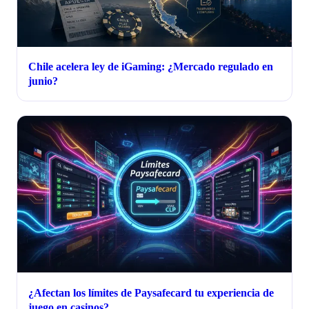
Chile acelera ley de iGaming: ¿Mercado regulado en
junio?
¿Afectan los límites de Paysafecard tu experiencia de
juego en casinos?