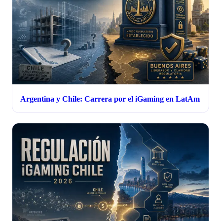
Argentina y Chile: Carrera por el iGaming en LatAm