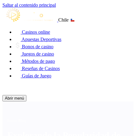
Saltar al contenido principal
Chile
Casinos online
Apuestas Deportivas
Bonos de casino
Juegos de casino
Métodos de pago
Reseñas de Casinos
Guías de Juego
Buscar
Abrir menú
Inicio
/
Blog
Explorando la Popularidad de