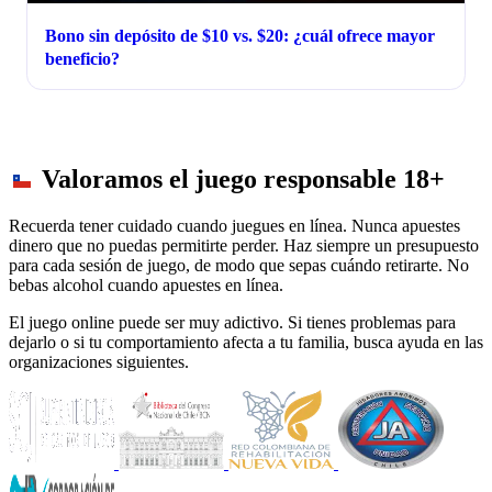
Bono sin depósito de $10 vs. $20: ¿cuál ofrece mayor
beneficio?
Valoramos el juego responsable
18+
Recuerda tener cuidado cuando juegues en línea. Nunca apuestes
dinero que no puedas permitirte perder. Haz siempre un presupuesto
para cada sesión de juego, de modo que sepas cuándo retirarte. No
bebas alcohol cuando apuestes en línea.
El juego online puede ser muy adictivo. Si tienes problemas para
dejarlo o si tu comportamiento afecta a tu familia, busca ayuda en las
organizaciones siguientes.