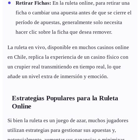
Retirar Fichas:
En la ruleta online, para retirar una
ficha o cambiar una apuesta antes de que se cierre el
período de apuestas, generalmente solo necesita
hacer clic sobre la ficha que desea remover.
La ruleta en vivo, disponible en muchos casinos online
en Chile, replica la experiencia de un casino físico con
un crupier real transmitiendo en tiempo real, lo que
añade un nivel extra de inmersión y emoción.
Estrategias Populares para la Ruleta
Online
Si bien la ruleta es un juego de azar, muchos jugadores
utilizan estrategias para gestionar sus apuestas y,
potencialmente, aumentar sus ganancias o minimizar