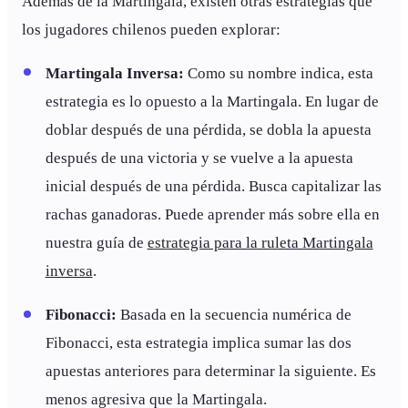
Además de la Martingala, existen otras estrategias que
los jugadores chilenos pueden explorar:
Martingala Inversa:
Como su nombre indica, esta
estrategia es lo opuesto a la Martingala. En lugar de
doblar después de una pérdida, se dobla la apuesta
después de una victoria y se vuelve a la apuesta
inicial después de una pérdida. Busca capitalizar las
rachas ganadoras. Puede aprender más sobre ella en
nuestra guía de
estrategia para la ruleta Martingala
inversa
.
Fibonacci:
Basada en la secuencia numérica de
Fibonacci, esta estrategia implica sumar las dos
apuestas anteriores para determinar la siguiente. Es
menos agresiva que la Martingala.