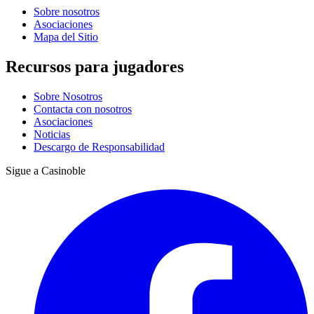
Sobre nosotros
Asociaciones
Mapa del Sitio
Recursos para jugadores
Sobre Nosotros
Contacta con nosotros
Asociaciones
Noticias
Descargo de Responsabilidad
Sigue a Casinoble