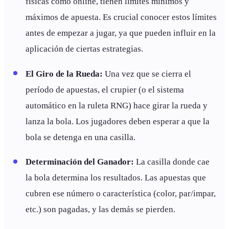
físicas como online, tienen límites mínimos y
máximos de apuesta. Es crucial conocer estos límites
antes de empezar a jugar, ya que pueden influir en la
aplicación de ciertas estrategias.
El Giro de la Rueda:
Una vez que se cierra el
período de apuestas, el crupier (o el sistema
automático en la ruleta RNG) hace girar la rueda y
lanza la bola. Los jugadores deben esperar a que la
bola se detenga en una casilla.
Determinación del Ganador:
La casilla donde cae
la bola determina los resultados. Las apuestas que
cubren ese número o característica (color, par/impar,
etc.) son pagadas, y las demás se pierden.