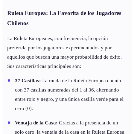
Ruleta Europea: La Favorita de los Jugadores
Chilenos
La Ruleta Europea es, con frecuencia, la opción
preferida por los jugadores experimentados y por
aquellos que buscan una mayor probabilidad de éxito.
Sus características principales son:
37 Casillas:
La rueda de la Ruleta Europea cuenta
con 37 casillas numeradas del 1 al 36, alternando
entre rojo y negro, y una única casilla verde para el
cero (0).
Ventaja de la Casa:
Gracias a la presencia de un
solo cero, la ventaja de la casa en la Ruleta Europea