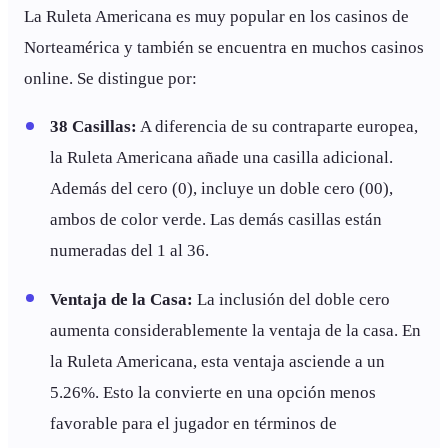
La Ruleta Americana es muy popular en los casinos de
Norteamérica y también se encuentra en muchos casinos
online. Se distingue por:
38 Casillas:
A diferencia de su contraparte europea,
la Ruleta Americana añade una casilla adicional.
Además del cero (0), incluye un doble cero (00),
ambos de color verde. Las demás casillas están
numeradas del 1 al 36.
Ventaja de la Casa:
La inclusión del doble cero
aumenta considerablemente la ventaja de la casa. En
la Ruleta Americana, esta ventaja asciende a un
5.26%. Esto la convierte en una opción menos
favorable para el jugador en términos de