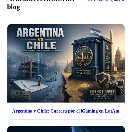
blog
Argentina y Chile: Carrera por el iGaming en LatAm