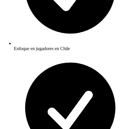
Enfoque en jugadores en Chile