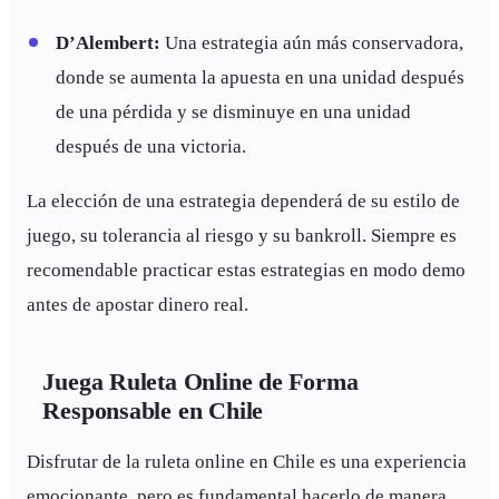
D’Alembert:
Una estrategia aún más conservadora,
donde se aumenta la apuesta en una unidad después
de una pérdida y se disminuye en una unidad
después de una victoria.
La elección de una estrategia dependerá de su estilo de
juego, su tolerancia al riesgo y su bankroll. Siempre es
recomendable practicar estas estrategias en modo demo
antes de apostar dinero real.
Juega Ruleta Online de Forma
Responsable en Chile
Disfrutar de la ruleta online en Chile es una experiencia
emocionante, pero es fundamental hacerlo de manera