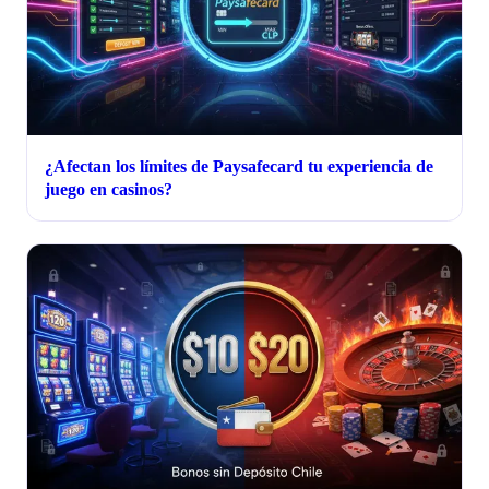
¿Afectan los límites de Paysafecard tu experiencia de
juego en casinos?